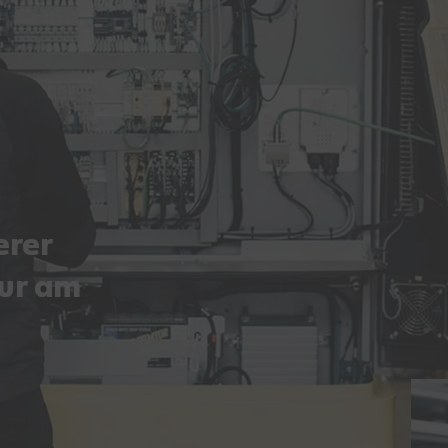
erer
nur am