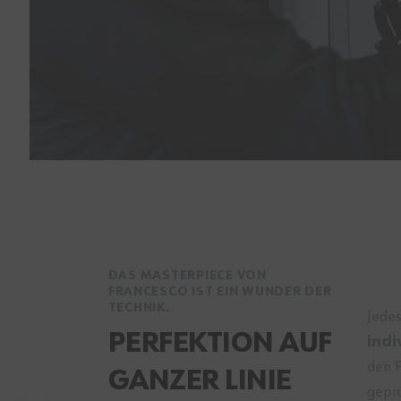
DAS MASTERPIECE VON
FRANCESCO IST EIN WUNDER DER
TECHNIK.
Jedes
PERFEKTION AUF
indi
den P
GANZER LINIE
geprü