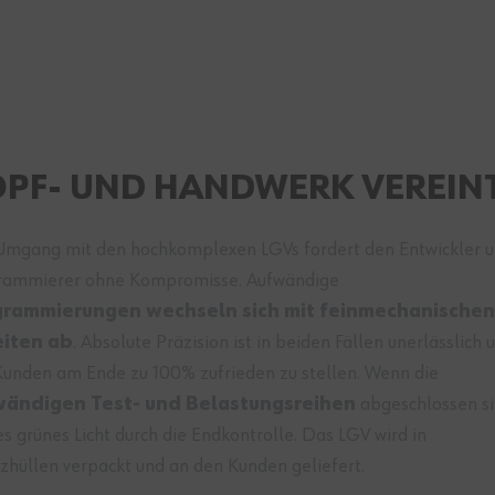
OPF- UND HANDWERK VEREIN
Umgang mit den hochkomplexen LGVs fordert den Entwickler 
rammierer ohne Kompromisse. Aufwändige
grammierungen wechseln sich mit feinmechanische
iten ab
. Absolute Präzision ist in beiden Fällen unerlässlich
Kunden am Ende zu 100% zufrieden zu stellen. Wenn die
wändigen Test- und Belastungsreihen
abgeschlossen si
es grünes Licht durch die Endkontrolle. Das LGV wird in
zhüllen verpackt und an den Kunden geliefert.