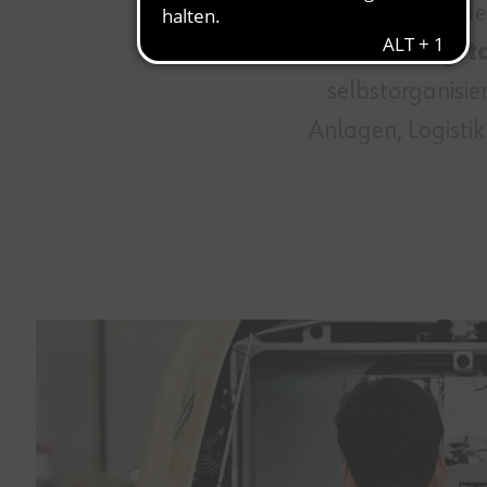
Industrie 4.0 auf d
und digit
selbstorganisie
Anlagen, Logistik