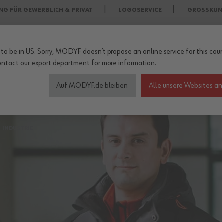
NG FÜR GEWERBLICH & PRIVAT
LOGOSERVICE
GROSSKUN
to be in US. Sorry, MODYF doesn’t propose an online service for this coun
ontact our export department
for more information.
Auf MODYF.de bleiben
Alle unsere Websites a
heitsschuhe
Wetterschutzkleidung
Arbeitsschutz Zu
INDUSTRIE