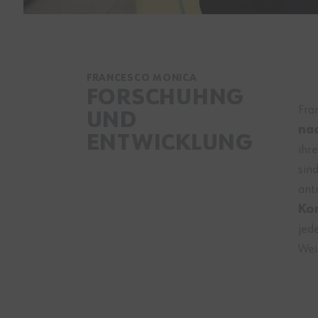
FRANCESCO MONICA
FORSCHUHNG
Fra
UND
na
ENTWICKLUNG
ihr
sin
ant
Ko
jed
Wei