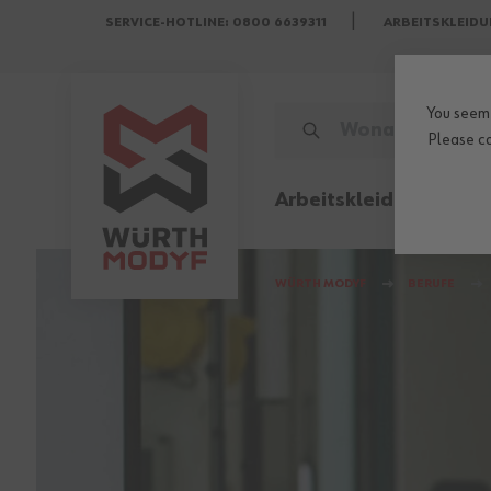
SERVICE-HOTLINE: 0800 6639311
ARBEITSKLEIDU
Zum Inhalt springen
You seem 
WONACH SUCHST DU?
Please
c
Arbeitskleidung
Sicher
WÜRTH MODYF
BERUFE