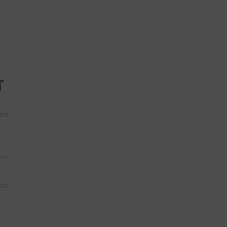
T
und
n
 um
nd,