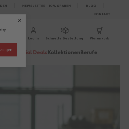
DEN
NEWSLETTER - 10% SPAREN
BLOG
KONTAKT
try.
Log In
Schnelle Bestellung
Warenkorb
nzeigen
behör
Special Deals
Kollektionen
Berufe