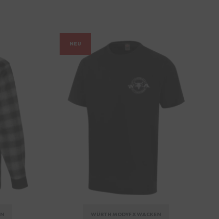
NEU
EN
WÜRTH MODYF X WACKEN