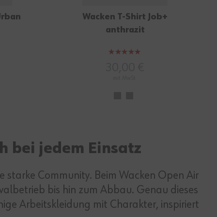
Urban
Wacken T-Shirt Job+
anthrazit
Bewertung:
100%
30,00 €
mit MwSt.
h bei jedem Einsatz
ine starke Community. Beim Wacken Open Air
albetrieb bis hin zum Abbau. Genau dieses
ge Arbeitskleidung mit Charakter, inspiriert