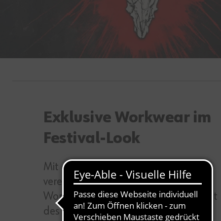
Exklusive Workwear im
Festival-Look
Mit der exklusiven Wacken Kollektion
vereint sich unsere professionelle
Workwear mit der ikonischen Identität
des weltweit größten