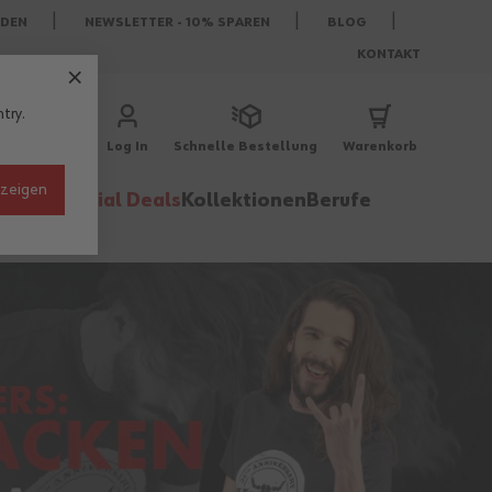
DEN
NEWSLETTER - 10% SPAREN
BLOG
KONTAKT
try.
Log In
Schnelle Bestellung
Warenkorb
nzeigen
behör
Special Deals
Kollektionen
Berufe