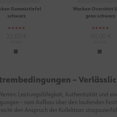
ken Gummistiefel
Wacken Overshirt 
schwarz
grau schwarz
Bewertung:
Bewertung:
100%
100%
22,00 €
90,00 €
mit MwSt.
mit MwSt.
rembedingungen – Verlässlic
erten: Leistungsfähigkeit, Authentizität und e
gungen – vom Aufbau über den laufenden Festiv
icht den Anspruch der Kollektion: strapazierfähi