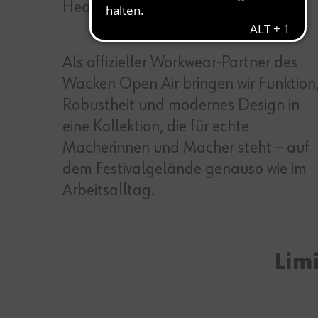
Heavy‑Metal‑Festivals.
Als offizieller Workwear‑Partner des
Wacken Open Air bringen wir Funktion
Robustheit und modernes Design in
eine Kollektion, die für echte
Macherinnen und Macher steht – auf
dem Festivalgelände genauso wie im
Arbeitsalltag.
Lim