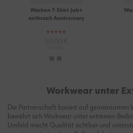
Wacken T-Shirt Job+
Wac
anthrazit Anniversary
Bewertung:
97%
30,00 €
mit MwSt.
Workwear unter Ext
Die Partnerschaft basiert auf gemeinsamen W
bewährt sich Workwear unter extremen Bedin
Umfeld macht Qualität sichtbar und unterstre