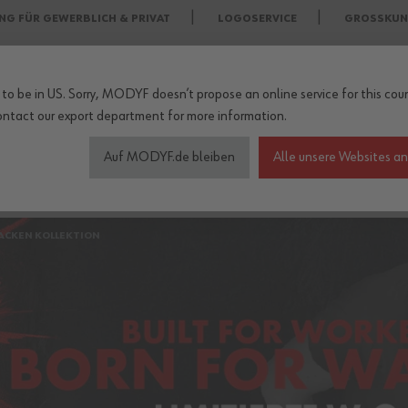
NG FÜR GEWERBLICH & PRIVAT
LOGOSERVICE
GROSSKUN
to be in US. Sorry, MODYF doesn’t propose an online service for this coun
ontact our export department
for more information.
Auf MODYF.de bleiben
Alle unsere Websites a
heitsschuhe
Wetterschutzkleidung
Arbeitsschutz Zu
ACKEN KOLLEKTION