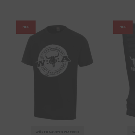
NEU
NEU
WÜRTH MODYF X WACKEN
W