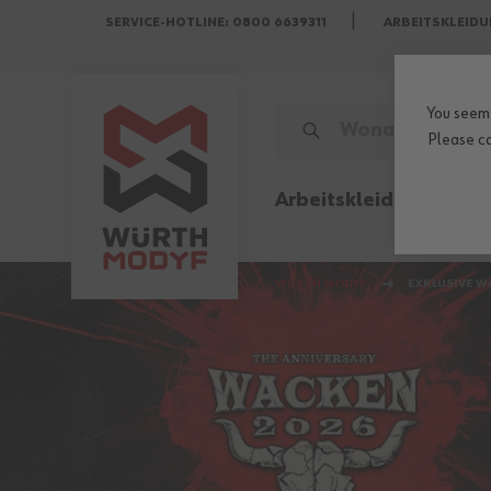
SERVICE-HOTLINE: 0800 6639311
ARBEITSKLEIDU
Zum Inhalt springen
You seem 
WONACH SUCHST DU?
Please
c
Arbeitskleidung
Sicher
WÜRTH MODYF
EXKLUSIVE W