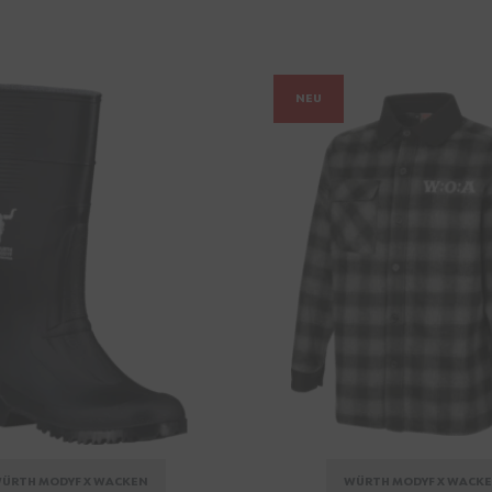
NEU
ÜRTH MODYF X WACKEN
WÜRTH MODYF X WACK