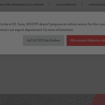
NG FÜR GEWERBLICH & PRIVAT
LOGOSERVICE
GROSSKUN
to be in US. Sorry, MODYF doesn’t propose an online service for this coun
ontact our export department
for more information.
Auf MODYF.de bleiben
Alle unsere Websites a
heitsschuhe
Wetterschutzkleidung
Arbeitsschutz Zu
E