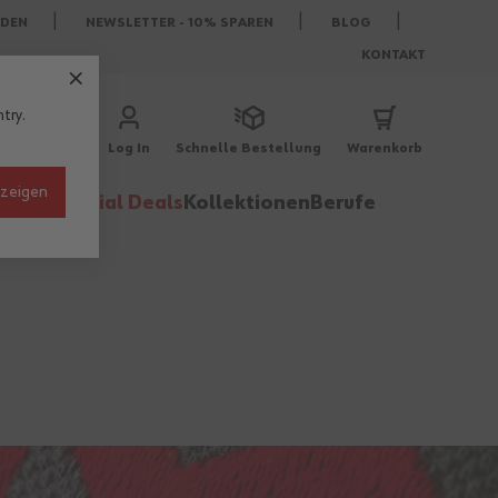
DEN
NEWSLETTER - 10% SPAREN
BLOG
KONTAKT
try.
Log In
Schnelle Bestellung
Warenkorb
nzeigen
behör
Special Deals
Kollektionen
Berufe