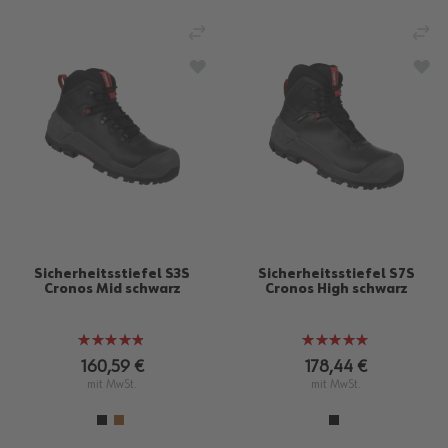
VERGLEICHEN
VE
ZUR WUNSCHLISTE HINZUFÜGEN
ZU
Sicherheitsstiefel S3S
Sicherheitsstiefel S7S
Cronos Mid schwarz
Cronos High schwarz
Bewertung:
Bewertung:
95%
100%
160,59 €
178,44 €
mit MwSt.
mit MwSt.