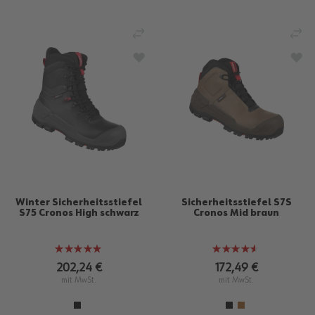
VERGLEICHEN
VE
ZUR WUNSCHLISTE HINZUFÜGEN
ZU
Winter Sicherheitsstiefel
Sicherheitsstiefel S7S
S75 Cronos High schwarz
Cronos Mid braun
Bewertung:
Bewertung:
100%
90%
202,24 €
172,49 €
mit MwSt.
mit MwSt.