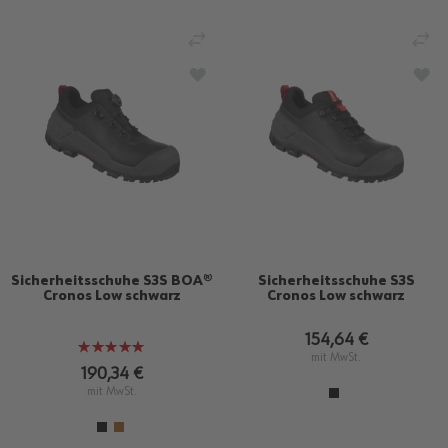
VERGLEICHEN
VE
ZUR WUNSCHLISTE HINZUFÜGEN
ZU
Sicherheitsschuhe S3S BOA®
Sicherheitsschuhe S3S
Cronos Low schwarz
Cronos Low schwarz
154,64 €
Bewertung:
mit MwSt.
100%
190,34 €
mit MwSt.