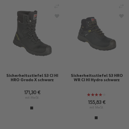
VERGLEICHEN
VE
ZUR WUNSCHLISTE HINZUFÜGEN
ZU
Sicherheitsstiefel S3 CI HI
Sicherheitsstiefel S3 HRO
HRO Grado X schwarz
WR CI HI Hydro schwarz
171,30 €
Bewertung:
mit MwSt.
80%
155,83 €
mit MwSt.