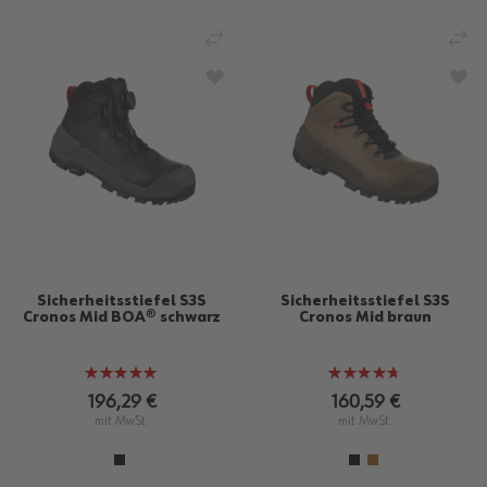
VERGLEICHEN
VE
ZUR WUNSCHLISTE HINZUFÜGEN
ZU
Sicherheitsstiefel S3S
Sicherheitsstiefel S3S
Cronos Mid BOA® schwarz
Cronos Mid braun
Bewertung:
Bewertung:
100%
93%
196,29 €
160,59 €
mit MwSt.
mit MwSt.