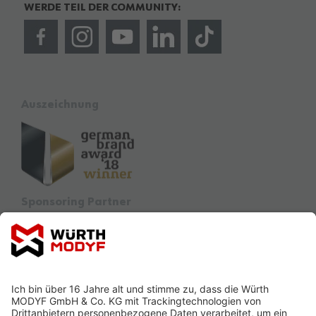
WERDE TEIL DER COMMUNITY:
Auszeichnung
Sponsoring Partner