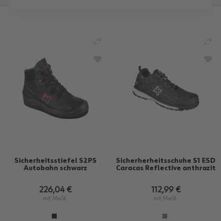
VERGLEICHEN
VE
ZUR WUNSCHLISTE HINZUFÜGEN
ZU
Sicherheitsstiefel S2PS
Sicherherheitsschuhe S1 ESD
Autobahn schwarz
Caracas Reflective anthrazit
226,04 €
112,99 €
mit MwSt.
mit MwSt.