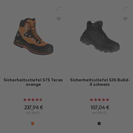
VERGLEICHEN
VE
ZUR WUNSCHLISTE HINZUFÜGEN
ZU
Sicherheitsstiefel S7S Terax
Sicherheitsstiefel S3S Build-
orange
X schwarz
Bewertung:
Bewertung:
91%
100%
237,94 €
107,04 €
mit MwSt.
mit MwSt.