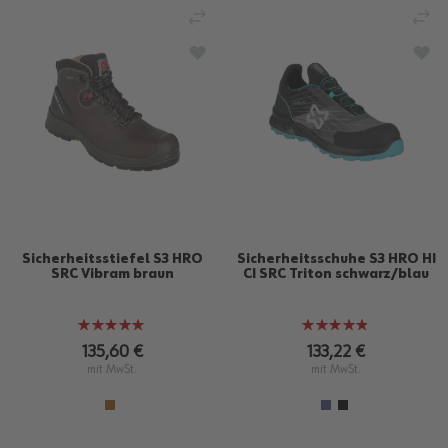
VERGLEICHEN
VE
ZUR WUNSCHLISTE HINZUFÜGEN
ZU
Sicherheitsstiefel S3 HRO
Sicherheitsschuhe S3 HRO HI
SRC Vibram braun
CI SRC Triton schwarz/blau
Bewertung:
Bewertung:
100%
96%
135,60 €
133,22 €
mit MwSt.
mit MwSt.