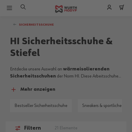
Zum Inhalt springen
SICHERHEITSSCHUHE
HI Sicherheitsschuhe &
Stiefel
Entdecke unsere Auswahl an
wärmeisolierenden
Sicherheitsschuhen
der Norm HI. Diese Arbeitsschuhe
HI
schützen vor Verbrennungen
der Fußsohle beim
Mehr anzeigen
Auftreten auf heißen Untergründen
vor bis zu 150°C
.
Finde hier alle robusten Sicherheitsschuhe HI aus unserem
Sortiment.
Bestseller Sicherheitsschuhe
Sneakers & sportliche Siche
Filtern
21
Elemente