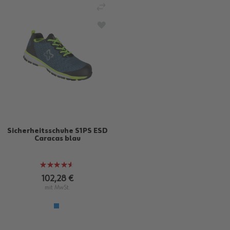
VERGLEICHEN
ZUR WUNSCHLISTE HINZUFÜGEN
Sicherheitsschuhe S1PS ESD
Caracas blau
Bewertung:
90%
102,28 €
mit MwSt.