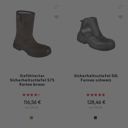
VERGLEICHEN
VE
ZUR WUNSCHLISTE HINZUFÜGEN
ZU
Gefütterter
Sicherheitsstiefel S3L
Sicherheitsstiefel S7S
Fornax schwarz
Xorion braun
Bewertung:
Bewertung:
86%
100%
116,56 €
128,46 €
mit MwSt.
mit MwSt.