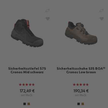
VERGLEICHEN
VE
ZUR WUNSCHLISTE HINZUFÜGEN
ZU
Sicherheitsstiefel S7S
Sicherheitsschuhe S3S BOA®
Cronos Mid schwarz
Cronos Low braun
Bewertung:
Bewertung:
100%
100%
172,49 €
190,34 €
mit MwSt.
mit MwSt.