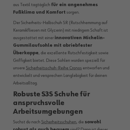
aus Textil tagtäglich
für ein angenehmes
Fußklima und Komfort
sorgen.
Der Sicherheits-Halbschuh SR (Rutschhemmung auf
Keramikfliesen mit Glyzerin) mit niedrigem Schaft ist
ausgestattet mit einer
innovativen Michelin-
Gummilaufsohle mit abriebfester
Überkappe
, die exzellente Rutschfestigkeit sowie
Griffigkeit bietet. Diese Sohlen wurden speziell für
unsere
Sicherheitsschuh-Reihe Cronos
entworfen und
entwickelt und versprechen Langlebigkeit für deinen
Arbeitsalltag.
Robuste S3S Schuhe für
anspruchsvolle
Arbeitsumgebungen
Suchst du nach
Sicherheitsschuhen
, die
sowohl
robust als auch bequem
sind? Dann ist dieser