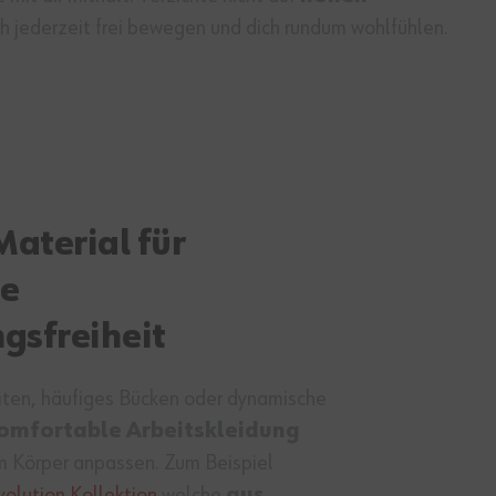
ch jederzeit frei bewegen und dich rundum wohlfühlen.
Material für
e
gsfreiheit
ten, häufiges Bücken oder dynamische
omfortable Arbeitskleidung
em Körper anpassen. Zum Beispiel
volution Kollektion
welche
aus