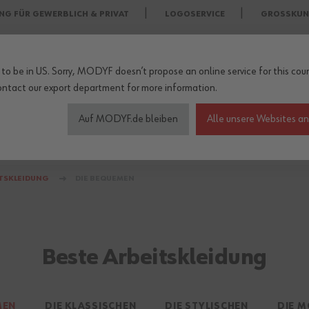
NG FÜR GEWERBLICH & PRIVAT
LOGOSERVICE
GROSSKUN
to be in US. Sorry, MODYF doesn’t propose an online service for this coun
ontact our export department
for more information.
Auf MODYF.de bleiben
Alle unsere Websites a
heitsschuhe
Wetterschutzkleidung
Arbeitsschutz Zu
ITSKLEIDUNG
DIE BEQUEMEN
Beste Arbeitskleidung
MEN
DIE KLASSISCHEN
DIE STYLISCHEN
DIE 