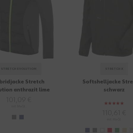
STRETCH EVOLUTION
STRETCH X
bridjacke Stretch
Softshelljacke Stre
ution anthrazit lime
schwarz
101,09 €
Bewertung:
mit MwSt.
100%
110,61 €
mit MwSt.