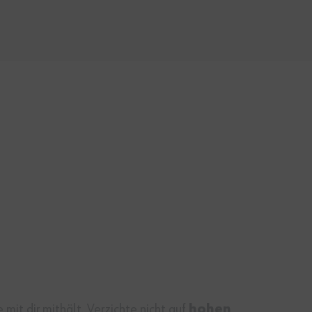
ie mit dir mithält. Verzichte nicht auf
hohen