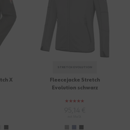
STRETCH EVOLUTION
tch X
Fleecejacke Stretch
Evolution schwarz
Bewertung:
100%
95,14 €
mit MwSt.