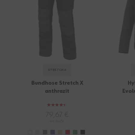
STRETCH X
Bundhose Stretch X
Hy
anthrazit
Evol
Bewertung:
87%
79,67 €
mit MwSt.