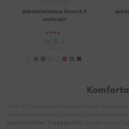
Arbeitslatzhose Stretch X
Arbei
anthrazit
Bewertung:
83%
86,81 €
mit MwSt.
Komfortab
Wenn die Temperaturen steigen, brauchst du bequeme Ar
Bewegung anpasst und gleichzeitig leicht auf der Hau
komfortables Tragegefühl
über den ganzen Tag