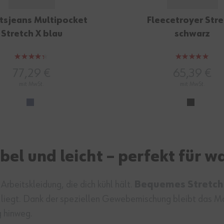
tsjeans Multipocket
Fleecetroyer Str
Stretch X blau
schwarz
Bewertung:
Bewertung:
86%
100%
77,29 €
65,39 €
mit MwSt.
mit MwSt.
el und leicht – perfekt für 
beitskleidung, die dich kühl hält.
Bequemes Stretch
t liegt. Dank der speziellen Gewebemischung bleibt das M
 hinweg.