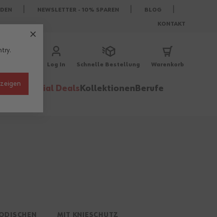
DEN
NEWSLETTER - 10% SPAREN
BLOG
KONTAKT
try.
Log In
Schnelle Bestellung
Warenkorb
nzeigen
behör
Special Deals
Kollektionen
Berufe
MODISCHEN
MIT KNIESCHUTZ