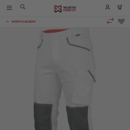
Zum Inhalt springen
WÜRTH MODYF