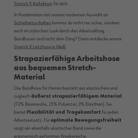
Stretch X Kollektion
für dich.
In Kombination mit unserer modernen Auswahl an
Sicherheitsschuhen
kommst du nicht nur sicher, sondern
auch im stylischen Look durch den Arbeitsalltag.
Bundhosen sind nicht dein Ding? Dann entdecke unsere
Stretch X Latzhose in Weiß
.
Strapazierfähige Arbeitshose
aus bequemen Stretch-
Material
Die Bundhose für Herren besteht aus elastischem und
zugleich
äußerst strapazierfähigem Material
(72% Baumwolle, 25% Polyester, 3% Elasthan). Sie
bietet
Flexibilität und Tragekomfort
für jeden
Arbeitseinsatz. Für
optimale Bewegungsfreiheit
sorgt ein ebenfalls elastischer Bund sowie die
ergonomisch geformten Kniebereiche.