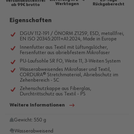
25-Tage
Versandkostenfrei
Werktagen
Rückgaberecht
ab 99€ brutto
Eigenschaften
DGUV 112-191 / ÖNORM Z1259, ESD, metallfrei,
EN ISO 20345:2011+A1:2024, Made in Europe
Innenfutter aus Textil mit Lüftungslöcher,
Fersenfutter aus abriebfestem Mikrofaser
PU-Laufsohle SR FO, Weite 11, 3-Weiten System
Wasserabweisendes Mikrofaser und Textil,
CORDURA® Stretchmaterial, Abriebschutz im
Zehenbereich - SC
Zehenschutzkappe aus Fiberglas,
Durchtrittschutz aus Textil - PS
Weitere Informationen
Gewicht: 550 g
Wasserabweisend