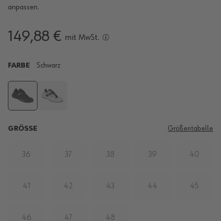
anpassen.
149,88 €
mit MwSt.
FARBE
Schwarz
GRÖSSE
Größentabelle
36
37
38
39
40
41
42
43
44
45
46
47
48