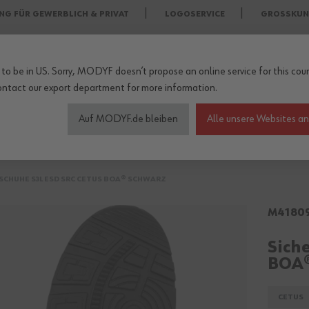
NG FÜR GEWERBLICH & PRIVAT
LOGOSERVICE
GROSSKUN
to be in US. Sorry, MODYF doesn’t propose an online service for this coun
ontact our export department
for more information.
Auf MODYF.de bleiben
Alle unsere Websites a
heitsschuhe
Wetterschutzkleidung
Arbeitsschutz Zu
SCHUHE S3L ESD SRC CETUS BOA® SCHWARZ
M4180
Sich
BOA®
CETUS