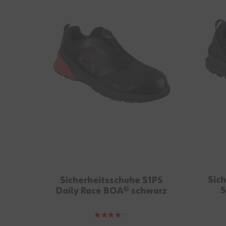
Sic
Sicherheitsschuhe S1PS
S
Daily Race BOA® schwarz
rot
Bewertung: