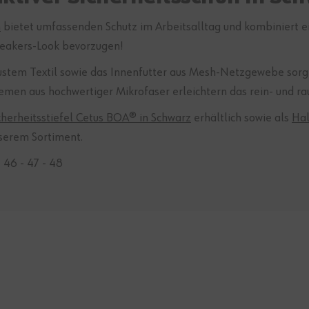
n
bietet umfassenden Schutz im Arbeitsalltag und kombiniert 
Sneakers-Look bevorzugen!
0°
ustem Textil sowie das Innenfutter aus Mesh-Netzgewebe sor
emen aus hochwertiger Mikrofaser erleichtern das rein- und ra
cherheitsstiefel Cetus BOA® in Schwarz
erhältlich sowie als
Hal
serem Sortiment.
- 46 - 47 - 48