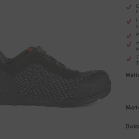
D
E
I
a
P
W
M
Z
T
Weit
Mate
Dok