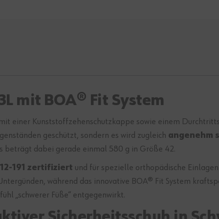
S3L mit BOA® Fit System
 mit einer Kunststoffzehenschutzkappe sowie einem Durchtrittsc
genständen geschützt, sondern es wird zugleich
angenehm s
s beträgt dabei gerade einmal 580 g in Größe 42.
2-191 zertifiziert
und für spezielle orthopädische Einlage
 Untergünden, während das innovative BOA® Fit System kraftsp
ühl „schwerer Füße“ entgegenwirkt.
ktiver Sicherheitsschuh in Sc