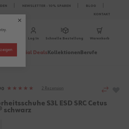
DEN
NEWSLETTER - 10% SPAREN
BLOG
KONTAKT
try.
Log In
Schnelle Bestellung
Warenkorb
nzeigen
behör
Special Deals
Kollektionen
Berufe
2
Rezension
Bewertung:
90
100%
erheitsschuhe S3L ESD SRC Cetus
 schwarz