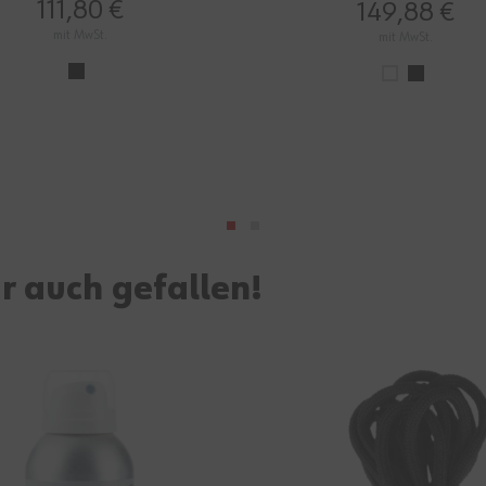
97%
73%
111,80 €
149,88 €
mit MwSt.
mit MwSt.
r auch gefallen!