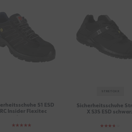
STRETCH X
herheitsschuhe S1 ESD
Sicherheitsschuhe St
RC Insider Flexitec
X S3S ESD schwar
schwarz
Bewertung:
Bewertung: