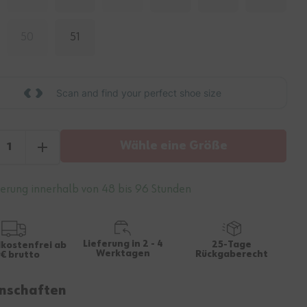
50
51
Scan and find your perfect shoe size
Wähle eine Größe
ferung innerhalb von 48 bis 96 Stunden
Lieferung in 2 - 4
25-Tage
kostenfrei ab
Werktagen
Rückgaberecht
€ brutto
nschaften