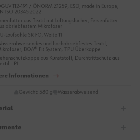
GUV 112-191 / ÖNORM Z1259, ESD, made in Europe,
N ISO 20345:2022
nnenfutter aus Textil mit Lüftungslöcher, Fersenfutter
us abriebfestem Mikrofaser
U-Laufsohle SR FO, Weite 11
asserabweisendes und hochabriebfestes Textil,
ikrofaser, BOA® Fit System, TPU Überkappe
ehenschutzkappe aus Kunststoff, Durchtrittschutz aus
extil - PL
ere Informationen
Gewicht: 580 g
Wasserabweisend
rial
umente