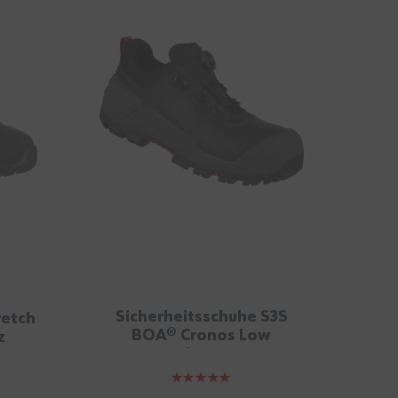
Sicherheitsschuhe S3S
retch
S
BOA® Cronos Low
z
schwarz
Bewertung: