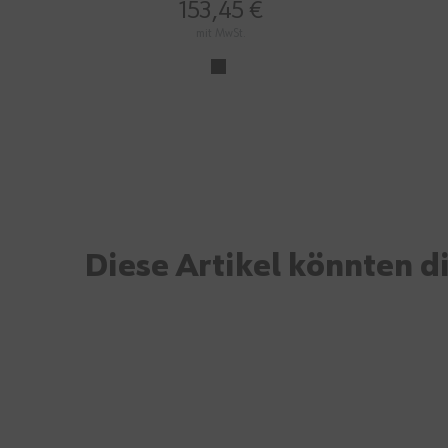
83%
153,45 €
mit MwSt.
Diese Artikel könnten di