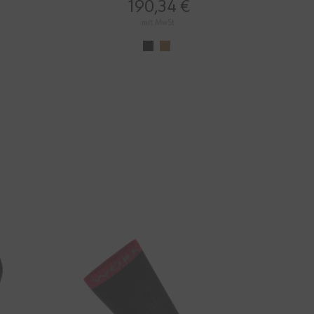
100%
190,34 €
mit MwSt.