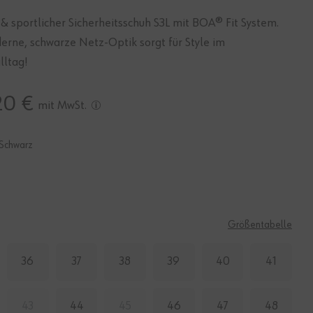
 & sportlicher Sicherheitsschuh S3L mit BOA® Fit System.
erne, schwarze Netz-Optik sorgt für Style im
lltag!
20 €
mit MwSt.
Schwarz
E
Größentabelle
36
37
38
39
40
41
43
44
45
46
47
48