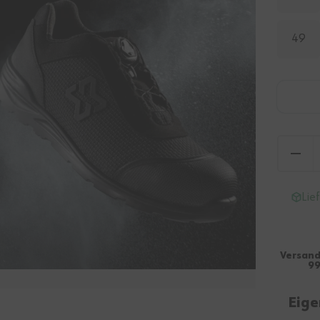
49
Lie
Versand
99
Eige