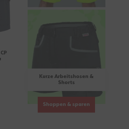
 CP
u
Kurze Arbeitshosen &
Shorts
Shoppen & sparen