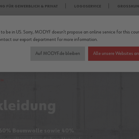
NG FÜR GEWERBLICH & PRIVAT
LOGOSERVICE
GROSSKUN
to be in US. Sorry, MODYF doesn’t propose an online service for this coun
ontact our export department
for more information.
Auf MODYF.de bleiben
Alle unsere Websites a
heitsschuhe
Wetterschutzkleidung
Arbeitsschutz Zu
EN
STAR CP ARBEITSKLEIDUNG
kleidung
 60% Baumwolle sowie 40%