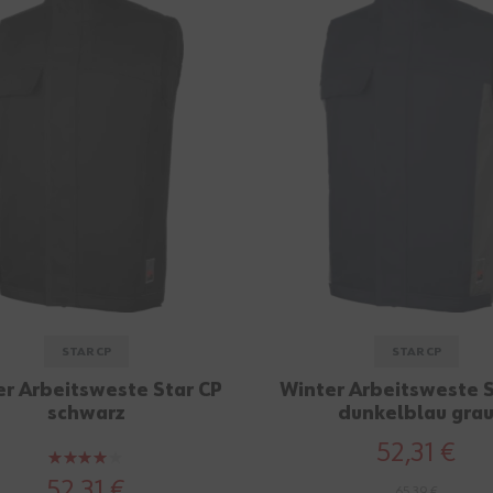
STAR CP
STAR CP
er Arbeitsweste Star CP
Winter Arbeitsweste S
schwarz
dunkelblau gra
52,31 €
Bewertung:
80%
52,31 €
65,39 €