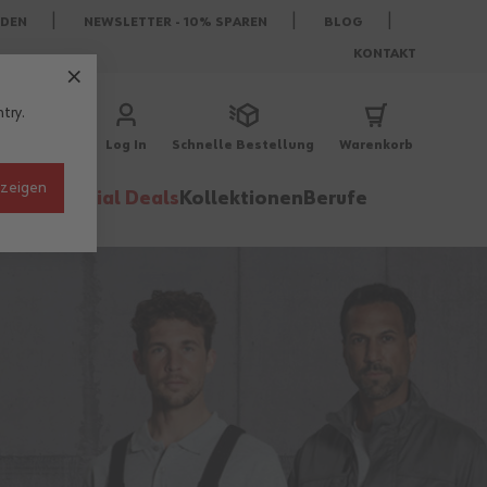
DEN
NEWSLETTER - 10% SPAREN
BLOG
KONTAKT
try.
Log In
Schnelle Bestellung
Warenkorb
nzeigen
behör
Special Deals
Kollektionen
Berufe