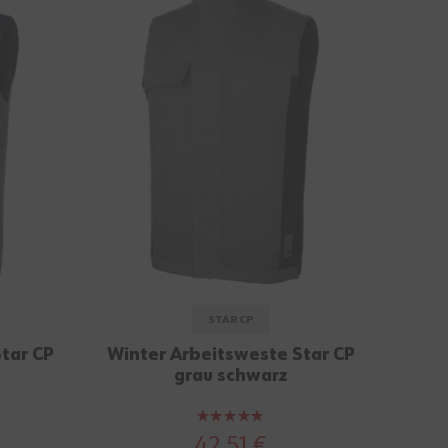
STAR CP
tar CP
Winter Arbeitsweste Star CP
u
grau schwarz
Bewertung:
100%
42,51 €