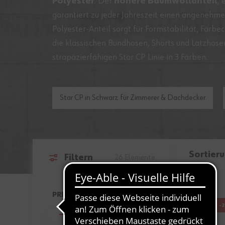
Polyester
. Der
höhere Baumwollanteil
, 
garantiert zu jeder Jahreszeit einen angenehm
Polyester-Anteil sorgt für Formstabilität, Farbe
die klassischen Bundhosen, Shorts und Latzhose
strapazierfähigen Star CP Linie in 3 Farben.
Star CP in Schwarz für Zimmerer & Dachdecker
Sortier
Filtern
26
Elemente
Zur Produktliste springen
PREIS
-
FILTER