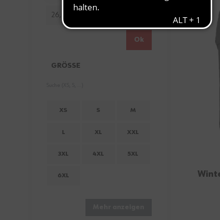
Minimum value
Höchstwert
26,00 €
70,99 €
Ok
GRÖSSE
FILTER
XS
S
M
L
XL
XXL
3XL
4XL
5XL
Wint
6XL
Mehr anzeigen