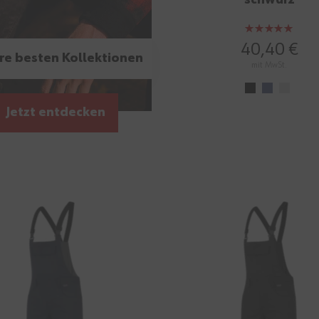
schwarz
Bewertung:
100%
40,40 €
re besten Kollektionen
mit MwSt.
Jetzt entdecken