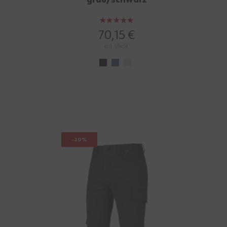
grau/schwarz
Bewertung:
100%
70,15 €
mit MwSt.
-20%