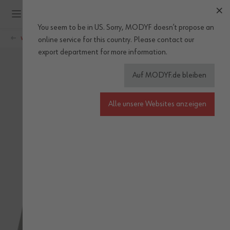
Zum Inhalt springen
You seem to be in US. Sorry, MODYF doesn’t propose an
WÜRTH MODYF
online service for this country.
Please
contact our
export department
for more information.
Auf MODYF.de bleiben
Alle unsere Websites anzeigen