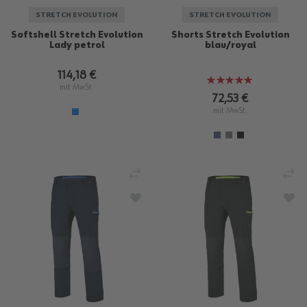
STRETCH EVOLUTION
STRETCH EVOLUTION
Softshell Stretch Evolution
Shorts Stretch Evolution
Lady petrol
blau/royal
114,18 €
Bewertung:
mit MwSt.
97%
72,53 €
mit MwSt.
VERGLEICHEN
VE
ZUR WUNSCHLISTE HINZUFÜGEN
ZU