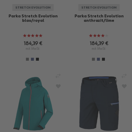
STRETCH EVOLUTION
STRETCH EVOLUTION
Parka Stretch Evolution
Parka Stretch Evolution
blau/royal
anthrazit/lime
Bewertung:
Bewertung:
100%
80%
184,39 €
184,39 €
mit MwSt.
mit MwSt.
VERGLEICHEN
VE
ZUR WUNSCHLISTE HINZUFÜGEN
ZU