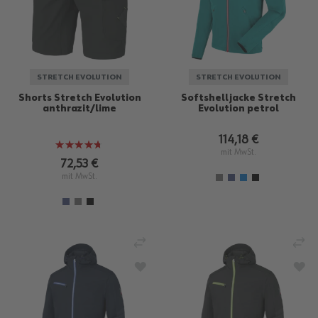
STRETCH EVOLUTION
STRETCH EVOLUTION
Shorts Stretch Evolution
Softshelljacke Stretch
anthrazit/lime
Evolution petrol
114,18 €
Bewertung:
mit MwSt.
93%
72,53 €
mit MwSt.
VERGLEICHEN
VE
ZUR WUNSCHLISTE HINZUFÜGEN
ZU