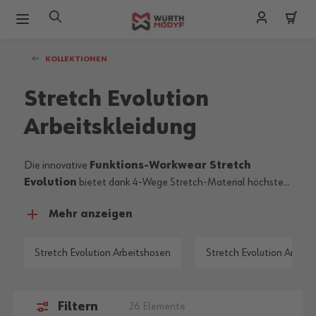
Zum Inhalt springen
KOLLEKTIONEN
Stretch Evolution
Arbeitskleidung
Die innovative
Funktions-Workwear Stretch
Evolution
bietet dank 4-Wege Stretch-Material höchsten
Tragekomfort und Bewegungsfreiheit. Das
moderne
Mehr anzeigen
Outdoor-Design
überzeugt in Kombination mit
farblichen Highlights fürs Auge. Entdecken Sie bequeme
Bundhosen, Winter Bundhosen, leichte Shorts und
Stretch Evolution Arbeitshosen
Stretch Evolution Arbeit
Softshelljacken.
Filtern
26
Elemente