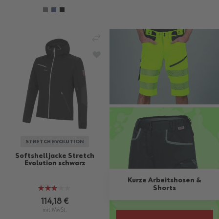
VERGLEICHEN
ZUR WUNSCHLISTE HINZUFÜGEN
STRETCH EVOLUTION
Softshelljacke Stretch
Evolution schwarz
Kurze Arbeitshosen &
Shorts
Bewertung:
60%
114,18 €
mit MwSt.