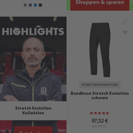
Shoppen & sparen
VE
ZU
STRETCH EVOLUTION
Bundhose Stretch Evolution
schwarz
Stretch Evolution
Kollektion
Bewertung:
92%
97,52 €
mit MwSt.