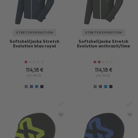
STRETCH EVOLUTION
STRETCH EVOLUTION
Softshelljacke Stretch
Softshelljacke Stretch
Evolution blau royal
Evolution anthrazit/lime
Bewertung:
Bewertung:
20%
40%
114,18 €
114,18 €
mit MwSt.
mit MwSt.
VERGLEICHEN
VE
ZUR WUNSCHLISTE HINZUFÜGEN
ZU