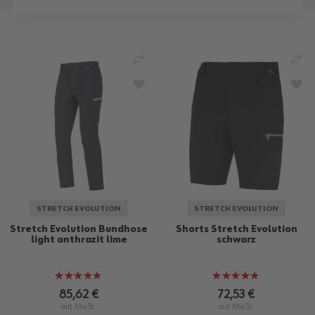
VERGLEICHEN
VE
ZUR WUNSCHLISTE HINZUFÜGEN
ZU
STRETCH EVOLUTION
STRETCH EVOLUTION
Stretch Evolution Bundhose
Shorts Stretch Evolution
light anthrazit lime
schwarz
Bewertung:
Bewertung:
100%
95%
85,62 €
72,53 €
mit MwSt.
mit MwSt.