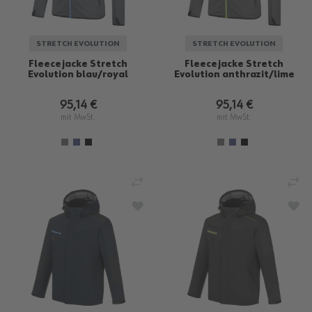
STRETCH EVOLUTION
STRETCH EVOLUTION
Fleecejacke Stretch
Fleecejacke Stretch
Evolution blau/royal
Evolution anthrazit/lime
95,14 €
95,14 €
mit MwSt.
mit MwSt.
VERGLEICHEN
VE
ZUR WUNSCHLISTE HINZUFÜGEN
ZU