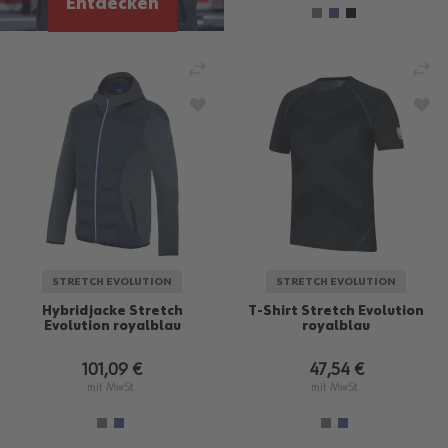
Entdecken
VERGLEICHEN
VE
ZUR WUNSCHLISTE HINZUFÜGEN
ZU
STRETCH EVOLUTION
STRETCH EVOLUTION
Hybridjacke Stretch
T-Shirt Stretch Evolution
Evolution royalblau
royalblau
101,09 €
47,54 €
mit MwSt.
mit MwSt.