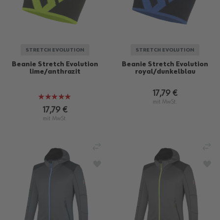
STRETCH EVOLUTION
STRETCH EVOLUTION
Beanie Stretch Evolution
Beanie Stretch Evolution
lime/anthrazit
royal/dunkelblau
17,79 €
Bewertung:
mit MwSt.
100%
17,79 €
mit MwSt.
VERGLEICHEN
VE
ZUR WUNSCHLISTE HINZUFÜGEN
ZU