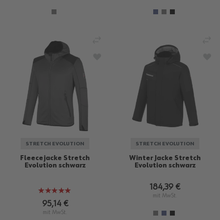
VERGLEICHEN
VE
ZUR WUNSCHLISTE HINZUFÜGEN
ZU
STRETCH EVOLUTION
STRETCH EVOLUTION
Fleecejacke Stretch
Winter Jacke Stretch
Evolution schwarz
Evolution schwarz
184,39 €
Bewertung:
mit MwSt.
100%
95,14 €
mit MwSt.