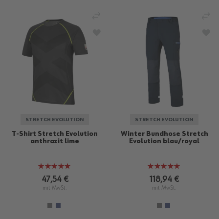
VERGLEICHEN
VE
ZUR WUNSCHLISTE HINZUFÜGEN
ZU
STRETCH EVOLUTION
STRETCH EVOLUTION
T-Shirt Stretch Evolution
Winter Bundhose Stretch
anthrazit lime
Evolution blau/royal
Bewertung:
Bewertung:
100%
100%
47,54 €
118,94 €
mit MwSt.
mit MwSt.