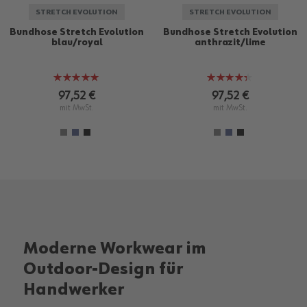
STRETCH EVOLUTION
STRETCH EVOLUTION
Bundhose Stretch Evolution
Bundhose Stretch Evolution
blau/royal
anthrazit/lime
Bewertung:
Bewertung:
97%
86%
97,52 €
97,52 €
mit MwSt.
mit MwSt.
Moderne Workwear im
Outdoor-Design für
Handwerker