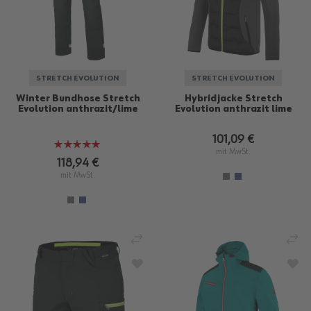
STRETCH EVOLUTION
STRETCH EVOLUTION
Winter Bundhose Stretch
Hybridjacke Stretch
Evolution anthrazit/lime
Evolution anthrazit lime
101,09 €
Bewertung:
mit MwSt.
100%
118,94 €
mit MwSt.
VERGLEICHEN
VE
ZUR WUNSCHLISTE HINZUFÜGEN
ZU