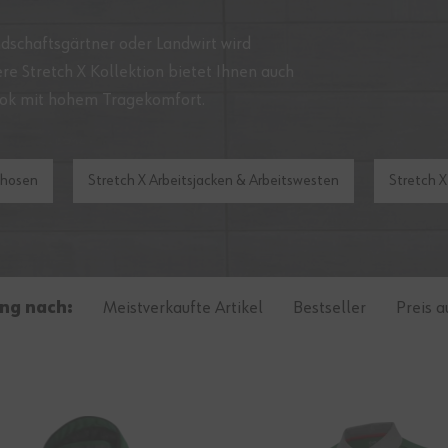
dschaftsgärtner
oder
Landwirt
wird
re Stretch X Kollektion bietet Ihnen auch
ook mit hohem Tragekomfort.
shosen
Stretch X Arbeitsjacken & Arbeitswesten
Stretch X
ung nach:
Meistverkaufte Artikel
Bestseller
Preis a