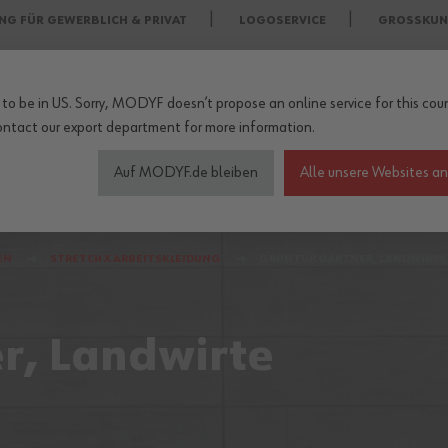
NG FÜR GEWERBLICH & PRIVAT
LOGOSERVICE
GROSSKUN
to be in US. Sorry, MODYF doesn’t propose an online service for this coun
ontact our export department
for more information.
Auf MODYF.de bleiben
Alle unsere Websites a
heitsschuhe
Wetterschutzkleidung
Arbeitsschutz Zu
EN
STRETCH X ARBEITSKLEIDUNG
GRÜN FÜR GÄRTNER, LANDWIRTE
r, Landwirte