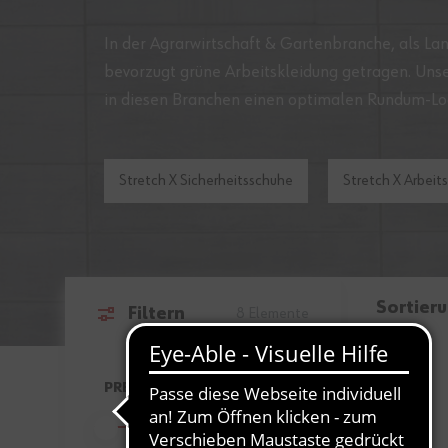
In der
Agrarwirtschaft & Gartenbranche
, als
Lan
bevorzugt grüne Arbeitskleidung getragen. Unse
in diesen Branchen einen optimalen Rundum-L
Stretch X Sicherheitsschuhe
Stretch X Arbeit
Sortier
Filtern
8
Elemente
Zur Produktliste springen
PREIS
FILTER