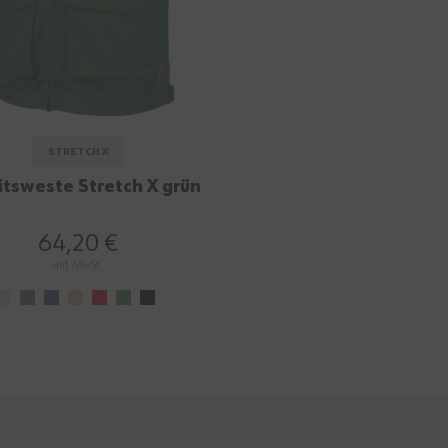
STRETCH X
itsweste Stretch X grün
64,20 €
mit MwSt.