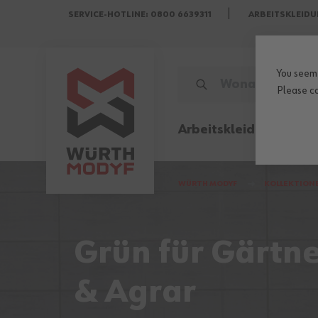
SERVICE-HOTLINE: 0800 6639311
ARBEITSKLEIDU
Zum Inhalt springen
You seem 
WONACH SUCHST DU?
Please
c
Arbeitskleidung
Sicher
WÜRTH MODYF
KOLLEKTION
Grün für Gärtne
& Agrar