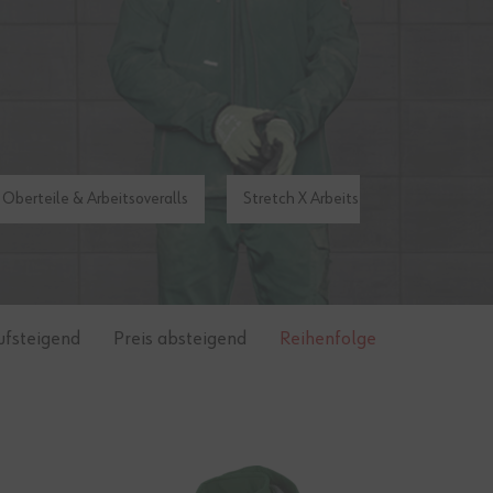
 Oberteile & Arbeitsoveralls
Stretch X Arbeitszubehör
Str
ufsteigend
Preis absteigend
Reihenfolge