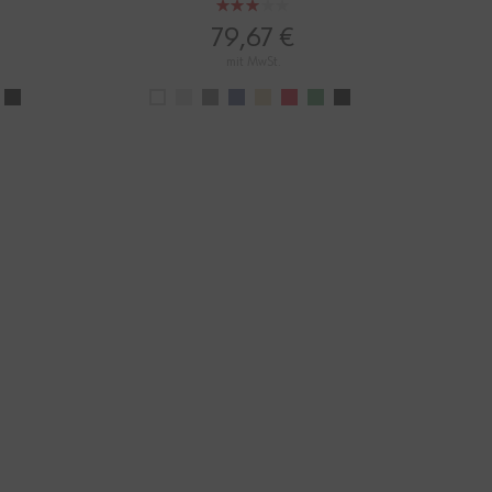
Bewertung:
60%
79,67 €
mit MwSt.