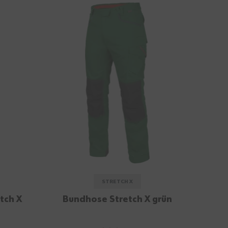
STRETCH X
tch X
Bundhose Stretch X grün