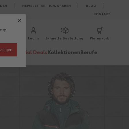
DEN
NEWSLETTER - 10% SPAREN
BLOG
KONTAKT
try.
Log In
Schnelle Bestellung
Warenkorb
nzeigen
behör
Special Deals
Kollektionen
Berufe
 & AGRAR