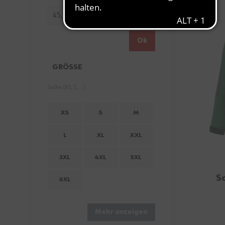
Minimum value
Höchstwert
45,00 €
158,99 €
Ok
GRÖSSE
FILTER
XS
S
M
L
XL
XXL
3XL
4XL
5XL
S
6XL
Mehr anzeigen