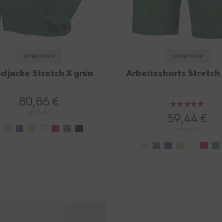
STRETCH X
STRETCH X
djacke Stretch X grün
Arbeitsshorts Stretch
80,86 €
Bewertung:
mit MwSt.
100%
59,44 €
mit MwSt.