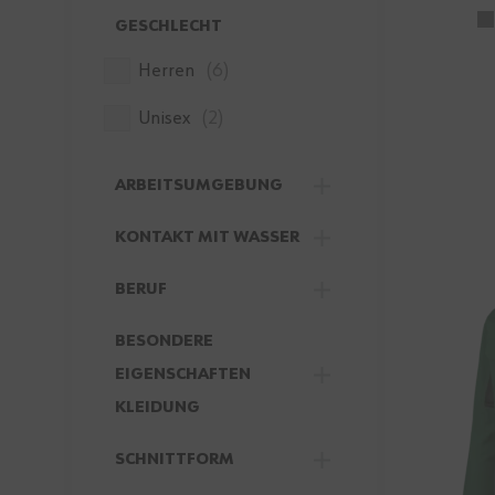
GESCHLECHT
FILTER
Produkte verfügbar
Herren
(
6
)
Produkte verfügbar
Unisex
(
2
)
ARBEITSUMGEBUNG
FILTER
KONTAKT MIT WASSER
FILTER
BERUF
FILTER
BESONDERE
EIGENSCHAFTEN
FILTER
KLEIDUNG
SCHNITTFORM
FILTER