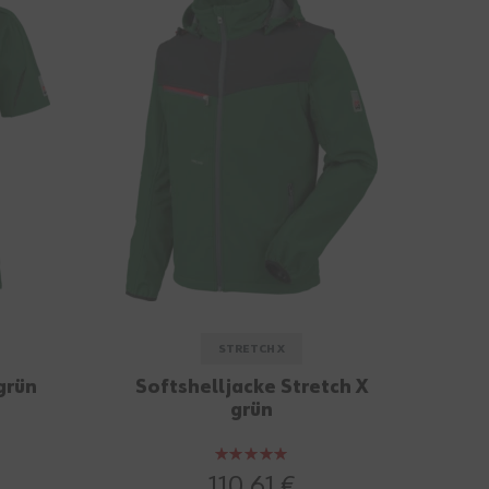
STRETCH X
grün
Softshelljacke Stretch X
grün
Bewertung:
100%
110,61 €