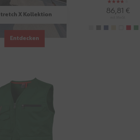
Bewertung:
75%
86,81 €
tretch X Kollektion
mit MwSt.
Entdecken