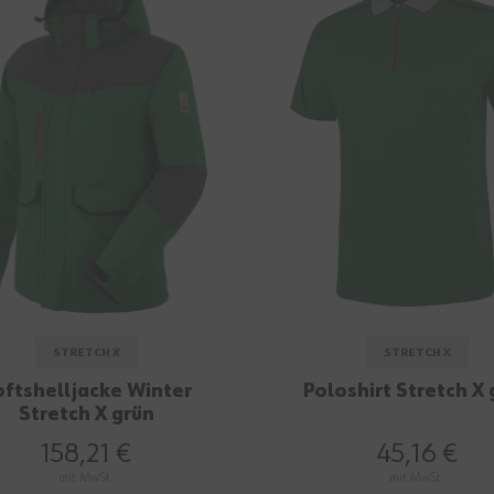
STRETCH X
STRETCH X
oftshelljacke Winter
Poloshirt Stretch X 
Stretch X grün
158,21 €
45,16 €
mit MwSt.
mit MwSt.