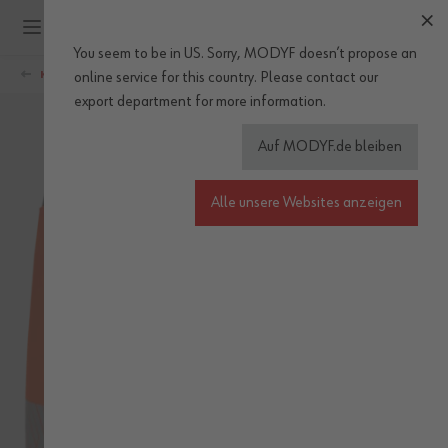
Zum Inhalt springen
You seem to be in US. Sorry, MODYF doesn’t propose an
KURZE ARBEITSHOSEN & ARBEITSSHORTS
online service for this country.
Please
contact our
export department
for more information.
Auf MODYF.de bleiben
Alle unsere Websites anzeigen