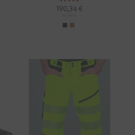
Bewertung:
100%
190,34 €
mit MwSt.