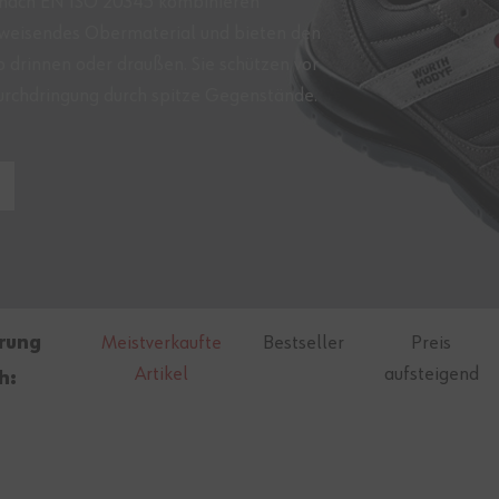
el nach EN ISO 20345 kombinieren
bweisendes Obermaterial und bieten den
 drinnen oder draußen. Sie schützen vor
urchdringung durch spitze Gegenstände.
erung
Meistverkaufte
Bestseller
Preis
Artikel
aufsteigend
h: