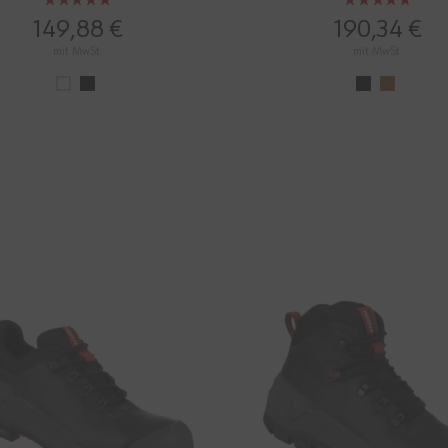
Bewertung:
Bewertung:
100%
100%
149,88 €
190,34 €
mit MwSt.
mit MwSt.