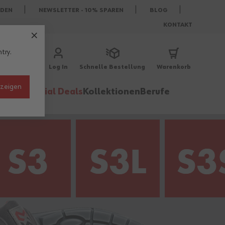
DEN
NEWSLETTER - 10% SPAREN
BLOG
KONTAKT
try.
Log In
Schnelle Bestellung
Warenkorb
nzeigen
behör
Special Deals
Kollektionen
Berufe