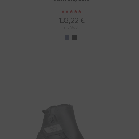
Bewertung:
100%
133,22 €
mit MwSt.