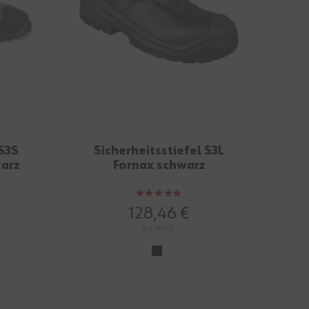
S3S
Sicherheitsstiefel S3L
warz
Fornax schwarz
Bewertung:
100%
128,46 €
mit MwSt.