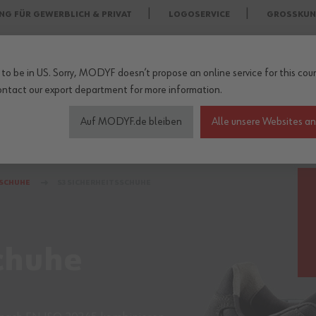
NG FÜR GEWERBLICH & PRIVAT
LOGOSERVICE
GROSSKUN
to be in US. Sorry, MODYF doesn’t propose an online service for this coun
ontact our export department
for more information.
Auf MODYF.de bleiben
Alle unsere Websites a
heitsschuhe
Wetterschutzkleidung
Arbeitsschutz Zu
SSCHUHE
S3 SICHERHEITSSCHUHE
schuhe