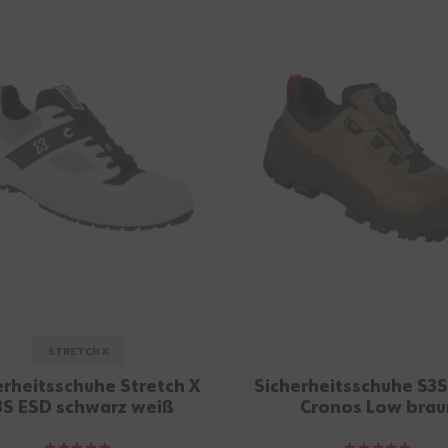
STRETCH X
erheitsschuhe Stretch X
Sicherheitsschuhe S3
3S ESD schwarz weiß
Cronos Low brau