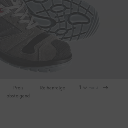
1
Preis
Reihenfolge
von 3
absteigend