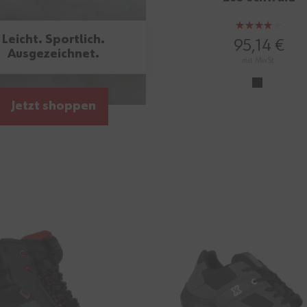
Bewertung:
Leicht. Sportlich.
80%
95,14 €
Ausgezeichnet.
mit MwSt.
Jetzt shoppen