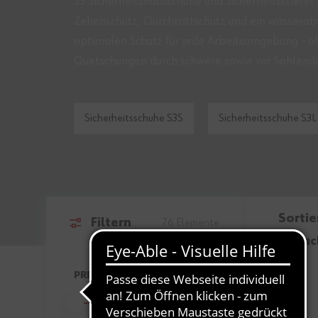
S3 Sicherheitshalbschuhe und Sicherheitsstief
Zehenschutz, Durchtrittschutz und ein wassera
optimalen Schutz für jede Arbeitsumgebung - ob
Quetschungen durch schwere sowie vor Sohlend
Sicherheitsschuhe S3S
Sicherheitsschuhe S3L
Sorti
Filtern
76
Elemente
nac
Zur Produktliste springen
PREIS
FILTER