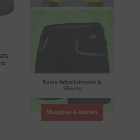
S3S
rz
Kurze Arbeitshosen &
Shorts
Shoppen & sparen