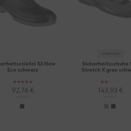
STRETCH X
herheitsstiefel S3 New
Sicherheitsschuhe 
Eco schwarz
Stretch X grau sch
Bewertung:
Bewertung:
100%
40%
92,76 €
143,93 €
mit MwSt.
mit MwSt.