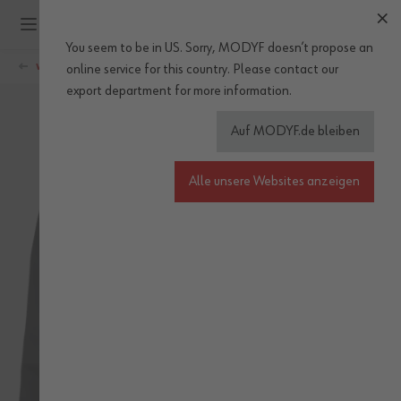
Zum Inhalt springen
You seem to be in US. Sorry, MODYF doesn’t propose an
WÜRTH MODYF
online service for this country.
Please
contact our
export department
for more information.
Auf MODYF.de bleiben
Alle unsere Websites anzeigen