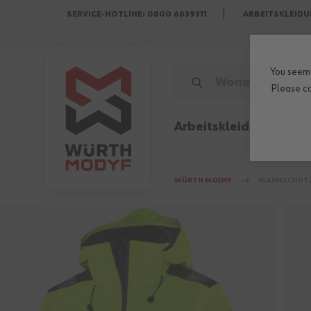
SERVICE-HOTLINE: 0800 6639311
ARBEITSKLEIDU
Zum Inhalt springen
You seem 
WONACH SUCHST DU?
Please
c
Arbeitskleidung
Sicher
WÜRTH MODYF
WARNSCHUTZ 