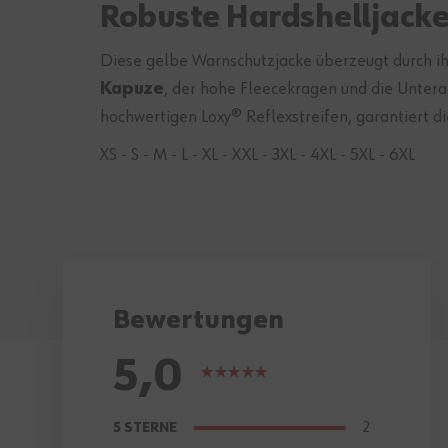
Robuste Hardshelljacke
Diese gelbe Warnschutzjacke überzeugt durch i
Kapuze
, der hohe Fleecekragen und die Untera
hochwertigen Loxy® Reflexstreifen, garantiert di
XS - S - M - L - XL - XXL - 3XL - 4XL - 5XL - 6XL
Bewertungen
5,0
Bewertung:
100%
2
5 STERNE