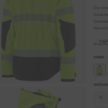
Die inn
Hardshel
Gewebe 
Wetterl
28
ab
FARBE
GRÖSS
XS