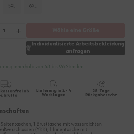
5XL
6XL
Wähle eine Größe
Individualisierte Arbeitsbekleidung
anfragen
ferung innerhalb von 48 bis 96 Stunden
Lieferung in 2 - 4
25-Tage
kostenfrei ab
Werktagen
Rückgaberecht
€ brutto
nschaften
 Seitentaschen, 1 Brusttasche mit wasserdichten
eißverschlüssen (YKK), 1 Innentasche mit