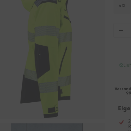
4XL
Lie
Versand
99
Eige
2
R