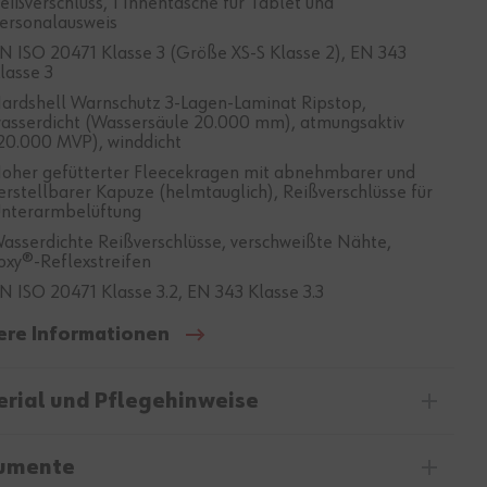
eißverschluss, 1 Innentasche für Tablet und
ersonalausweis
N ISO 20471 Klasse 3 (Größe XS-S Klasse 2), EN 343
lasse 3
ardshell Warnschutz 3-Lagen-Laminat Ripstop,
asserdicht (Wassersäule 20.000 mm), atmungsaktiv
20.000 MVP), winddicht
oher gefütterter Fleecekragen mit abnehmbarer und
erstellbarer Kapuze (helmtauglich), Reißverschlüsse für
nterarmbelüftung
asserdichte Reißverschlüsse, verschweißte Nähte,
oxy®-Reflexstreifen
N ISO 20471 Klasse 3.2, EN 343 Klasse 3.3
ere Informationen
rial und Pflegehinweise
umente