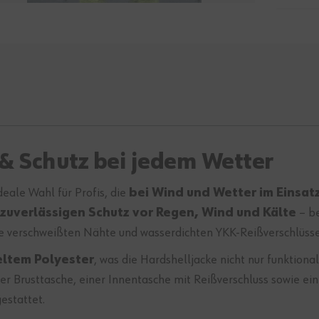
& Schutz bei jedem Wetter
deale Wahl für Profis, die
bei Wind und Wetter im Einsat
zuverlässigen Schutz vor Regen, Wind und Kälte
– be
verschweißten Nähte und wasserdichten YKK-Reißverschlüsse so
eltem Polyester
, was die Hardshelljacke nicht nur funktion
er Brusttasche, einer Innentasche mit Reißverschluss sowie ei
gestattet.