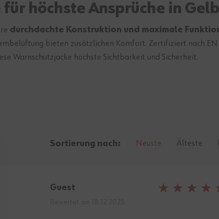
 für höchste Ansprüche in Gelb
hre
durchdachte Konstruktion und maximale Funktion
rmbelüftung bieten zusätzlichen Komfort. Zertifiziert nach EN
ese Warnschutzjacke höchste Sichtbarkeit und Sicherheit.
Neuste
Älteste
Sortierung nach:
Guest
100%
Bewertet am
18.12.2025