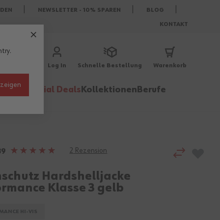
DEN
NEWSLETTER - 10% SPAREN
BLOG
KONTAKT
try.
Log In
Schnelle Bestellung
Warenkorb
nzeigen
behör
Special Deals
Kollektionen
Berufe
2
Rezension
Bewertung:
39
100%
schutz Hardshelljacke
ormance Klasse 3 gelb
MANCE HI-VIS