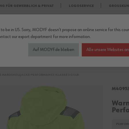
NG FÜR GEWERBLICH & PRIVAT
LOGOSERVICE
GROSSKUN
to be in US. Sorry, MODYF doesn’t propose an online service for this coun
ontact our export department
for more information.
Auf MODYF.de bleiben
Alle unsere Websites a
heitsschuhe
Wetterschutzkleidung
Arbeitsschutz Zu
HARDSHELLJACKE PERFORMANCE KLASSE 3 GELB
M4095
Warn
Perf
PERFOR