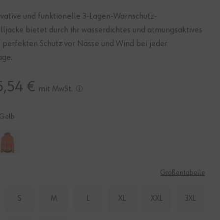
ovative und funktionelle 3-Lagen-Warnschutz-
ljacke bietet durch ihr wasserdichtes und atmungsaktives
perfekten Schutz vor Nässe und Wind bei jeder
age.
5,54 €
mit MwSt.
Gelb
E
Größentabelle
S
M
L
XL
XXL
3XL