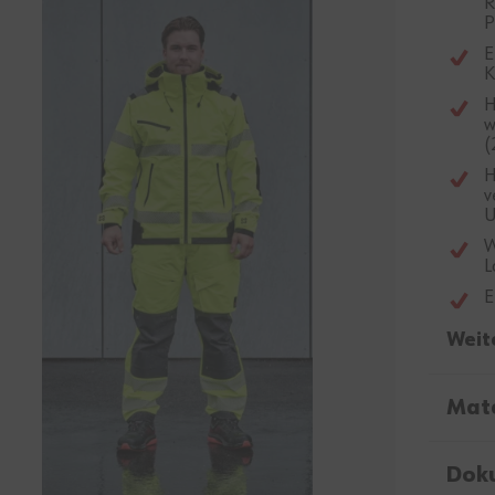
R
P
E
K
H
w
(
H
v
U
W
L
E
Weit
Mate
Dok