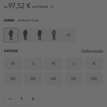
97,52 €
mit MwSt.
ab
FARBE
Anthrazit Grau
+1
GRÖSSE
Größentabelle
XS
S
M
L
XL
XXL
3XL
4XL
5XL
6XL