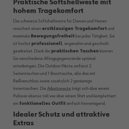
Praktische Softshellweste mit
hohem Tragekomfort
Die schwarze Softshellweste für Damen und Herren
versichert einen
erstklassigen Tragekomfort
und
maximale
Bewegungsfreiheit
bei jeder Tätigkeit. Sie
ist höchst
professionell
, angenehm und geschickt
gearbeitet. Dank der
praktischen Taschen
können
Sie verschiedene Alltagsgegenstände optimal
unterbringen. Die Outdoor Weste umfasst 2
Seitentaschen und 1 Brusttasche, alle drei mit
Reißverschluss sowie zusätzlich 2 geräumige
Innentaschen. Die
Arbeitsweste
trägt sich über einem
Pullover ebenso toll wie über einem Shirt und komplettiert
ein
funktionelles Outfit
einfach hervorragend.
Idealer Schutz und attraktive
Extras