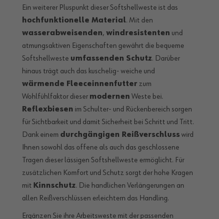
Ein weiterer Pluspunkt dieser Softshellweste ist das
hochfunktionelle Material
. Mit den
wasserabweisenden
,
windresistenten
und
atmungsaktiven Eigenschaften gewährt die bequeme
Softshellweste
umfassenden Schutz
. Darüber
hinaus trägt auch das kuschelig- weiche und
wärmende Fleeceinnenfutter
zum
Wohlfühlfaktor dieser
modernen
Weste bei.
Reflexbiesen
im Schulter- und Rückenbereich sorgen
für Sichtbarkeit und damit Sicherheit bei Schritt und Tritt.
Dank einem
durchgängigen Reißverschluss
wird
Ihnen sowohl das offene als auch das geschlossene
Tragen dieser lässigen Softshellweste ermöglicht. Für
zusätzlichen Komfort und Schutz sorgt der hohe Kragen
mit
Kinnschutz
. Die handlichen Verlängerungen an
allen Reißverschlüssen erleichtern das Handling.
Ergänzen Sie ihre Arbeitsweste mit der passenden