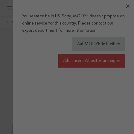
Zum Inhalt springen
You seem to be in US. Sorry, MODYF doesn’t propose an
WÜRTH MODYF
online service for this country.
Please
contact our
export department
for more information.
Auf MODYF.de bleiben
Alle unsere Websites anzeigen