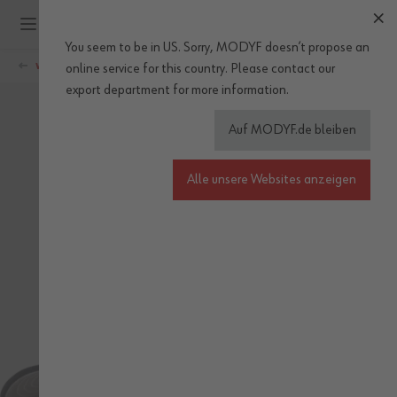
Zum Inhalt springen
You seem to be in US. Sorry, MODYF doesn’t propose an
WÜRTH MODYF
online service for this country.
Please
contact our
export department
for more information.
Auf MODYF.de bleiben
Alle unsere Websites anzeigen