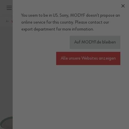
Zum Inhalt springen
You seem to be in US. Sorry, MODYF doesn’t propose an
WÜRTH MODYF
online service for this country.
Please
contact our
export department
for more information.
Auf MODYF.de bleiben
Alle unsere Websites anzeigen