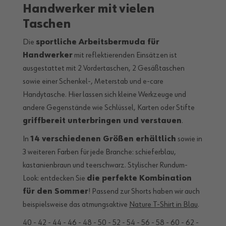
Handwerker mit vielen
Taschen
Die
sportliche Arbeitsbermuda für
Handwerker
mit reflektierenden Einsätzen ist
ausgestattet mit 2 Vordertaschen, 2 Gesäßtaschen
sowie einer Schenkel-, Meterstab und e-care
Handytasche. Hier lassen sich kleine Werkzeuge und
andere Gegenstände wie Schlüssel, Karten oder Stifte
griffbereit unterbringen und verstauen
.
In
14 verschiedenen Größen erhältlich
sowie in
3 weiteren Farben für jede Branche: schieferblau,
kastanienbraun und teerschwarz. Stylischer Rundum-
Look: entdecken Sie
die perfekte Kombination
für den Sommer
! Passend zur Shorts haben wir auch
beispielsweise das atmungsaktive
Nature T-Shirt in Blau
.
40 - 42 - 44 - 46 - 48 - 50 - 52 - 54 - 56 - 58 - 60 - 62 -