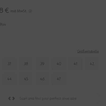
8 €
mit MwSt.
Blau
E
Größentabelle
37
38
39
40
41
42
44
45
46
47
Scan and find your perfect shoe size