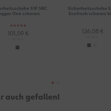
erheitsschuhe S1P SRC
Sicherheitsschuhe S
ogger One schwarz
Ecofresh schwarz b
Bewertung:
126,08 €
100%
101,09 €
mit MwSt.
mit MwSt.
r auch gefallen!