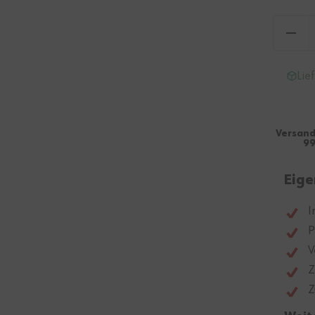
Lie
Versand
99
Eige
I
P
V
Z
Z