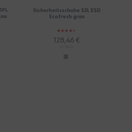
1PL
Sicherheitsschuhe S3L ESD
Si
lau
Ecofresh grau
C
Bewertung:
87%
128,46 €
mit MwSt.