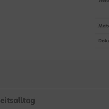
Weit
Mate
Dok
eitsalltag