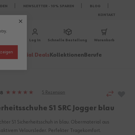
DEN
NEWSLETTER - 10% SPAREN
BLOG
KONTAKT
try.
Log In
Schnelle Bestellung
Warenkorb
nzeigen
behör
Special Deals
Kollektionen
Berufe
5
Rezension
Bewertung:
38
100%
erheitsschuhe S1 SRC Jogger blau
chter S1 Sicherheitsschuh in blau. Obermaterial aus
aktivem Veloursleder. Perfekter Tragekomfort.