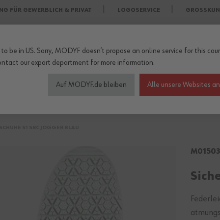
NG FÜR GEWERBLICH & PRIVAT
LOGOSERVICE
GROSSKUN
to be in US. Sorry, MODYF doesn’t propose an online service for this coun
ontact our export department
for more information.
Auf MODYF.de bleiben
Alle unsere Websites a
heitsschuhe
Wetterschutzkleidung
Arbeitsschutz Zu
SCHUHE S1 SRC JOGGER BLAU
M0150
Sich
Federlei
atmungs