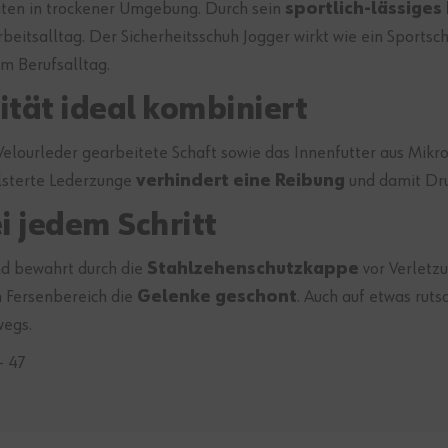
keiten in trockener Umgebung. Durch sein
sportlich-lässiges
rbeitsalltag. Der Sicherheitsschuh Jogger wirkt wie ein Sport
m Berufsalltag.
tät ideal kombiniert
elourleder gearbeitete Schaft sowie das Innenfutter aus Mikr
lsterte Lederzunge
verhindert eine Reibung
und damit Dru
i jedem Schritt
und bewahrt durch die
Stahlzehenschutzkappe
vor Verletz
 Fersenbereich die
Gelenke geschont
. Auch auf etwas ruts
wegs.
- 47