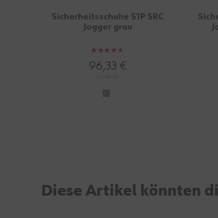
Sicherheitsschuhe S1P SRC
Sich
Jogger grau
J
Bewertung:
93%
96,33 €
mit MwSt.
Diese Artikel könnten di