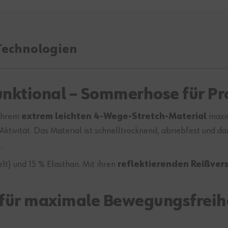
Technologien
 funktional – Sommerhose für Pr
 ihrem
extrem leichten 4-Wege-Stretch-Material
maxim
Aktivität. Das Material ist schnelltrocknend, abriebfest und d
k
.
lt) und 15 % Elasthan. Mit ihren
reflektierenden Reißver
für maximale Bewegungsfreih