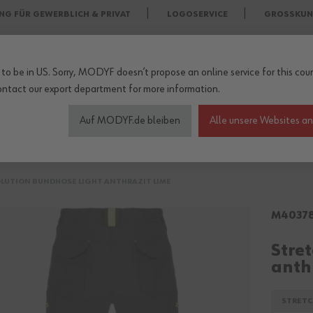
NG FÜR GEWERBLICH & PRIVAT
LOGOSERVICE
GROSSKUN
to be in US. Sorry, MODYF doesn’t propose an online service for this coun
ontact our export department
for more information.
Auf MODYF.de bleiben
Alle unsere Websites a
heitsschuhe
Wetterschutzkleidung
Arbeitsschutz Zu
LUTION BUNDHOSE LIGHT ANTHRAZIT LIME
M4037
Stre
anth
STRETC