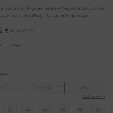
ve, strapazierfähige und leichte 4 Wege-Stretch Bundhose
razit im schlichten Design für warme Sommertage.
2 €
mit MwSt.
Anthrazit Lime
LÄNGE
Kurz
Normal
Lang
E
Größentabelle
42
44
46
48
50
52