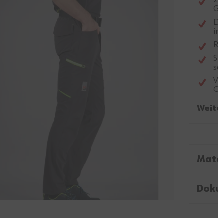
2
G
D
i
R
S
s
V
O
Weit
Mate
Dok