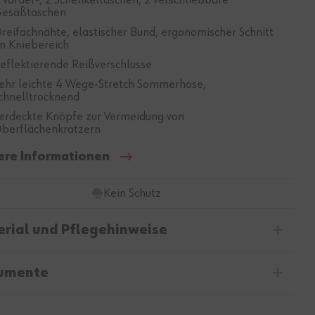
 Vorder-, 2 Schenkeltaschen, 2 verschließbare
esäßtaschen
reifachnähte, elastischer Bund, ergonomischer Schnitt
m Kniebereich
eflektierende Reißverschlüsse
ehr leichte 4 Wege-Stretch Sommerhose,
chnelltrocknend
erdeckte Knöpfe zur Vermeidung von
berflächenkratzern
ere Informationen
Kein Schutz
rial und Pflegehinweise
umente