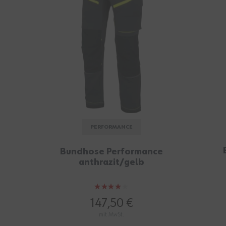
360°
PERFORMANCE
Bundhose Performance
anthrazit/gelb
Bewertung:
80%
147,50 €
mit MwSt.