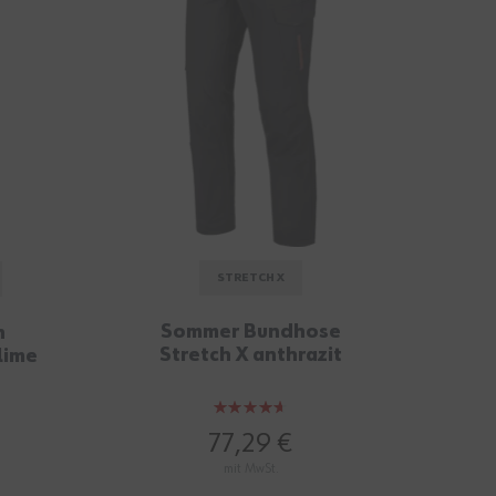
STRETCH X
Sommer Bundhose
B
h
Stretch X anthrazit
lime
Bewertung:
91%
77,29 €
mit MwSt.