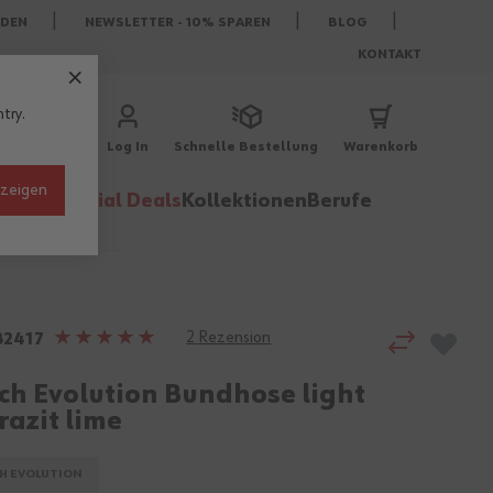
DEN
NEWSLETTER - 10% SPAREN
BLOG
KONTAKT
try.
Log In
Schnelle Bestellung
Warenkorb
nzeigen
behör
Special Deals
Kollektionen
Berufe
2
Rezension
Bewertung:
82417
100%
tch Evolution Bundhose light
razit lime
H EVOLUTION