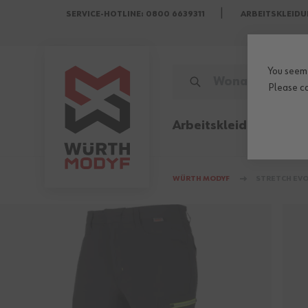
SERVICE-HOTLINE: 0800 6639311
ARBEITSKLEIDU
Zum Inhalt springen
You seem 
WONACH SUCHST DU?
Please
c
Arbeitskleidung
Sicher
WÜRTH MODYF
STRETCH EVO