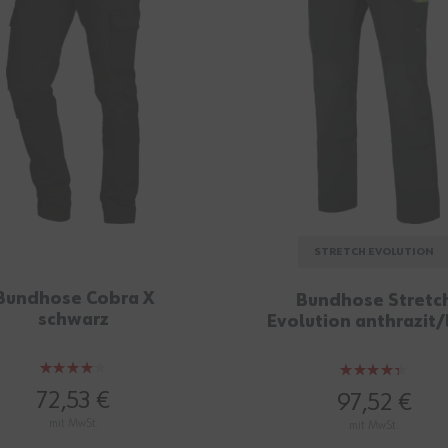
STRETCH EVOLUTION
Bundhose Cobra X
Bundhose Stretc
schwarz
Evolution anthrazit/
Bewertung:
Bewertung:
80%
86%
72,53 €
97,52 €
mit MwSt.
mit MwSt.