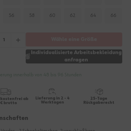
56
58
60
62
64
66
Wähle eine Größe
Individualisierte Arbeitsbekleidung
anfragen
ferung innerhalb von 48 bis 96 Stunden
Lieferung in 2 - 4
25-Tage
kostenfrei ab
Werktagen
Rückgaberecht
€ brutto
nschaften