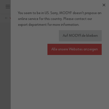
Zum Inhalt springen
You seem to be in US. Sorry, MODYF doesn’t propose an
WÜRTH MODYF
online service for this country.
Please
contact our
export department
for more information.
Auf MODYF.de bleiben
Alle unsere Websites anzeigen