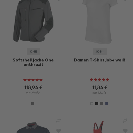
ONE
JOB+
Softshelljacke One
Damen T-Shirt Job+ weiß
anthrazit
Bewertung:
Bewertung:
95%
100%
118,94 €
11,84 €
mit MwSt.
mit MwSt.
VERGLEICHEN
VE
ZUR WUNSCHLISTE HINZUFÜGEN
ZU