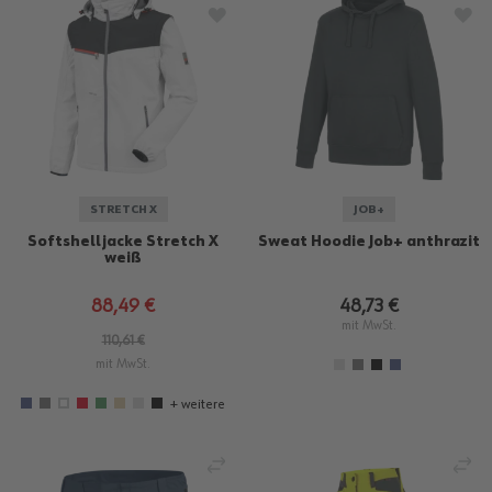
ZUR WUNSCHLISTE HINZUFÜGEN
ZU
STRETCH X
JOB+
Softshelljacke Stretch X
Sweat Hoodie Job+ anthrazit
weiß
88,49 €
48,73 €
mit MwSt.
110,61 €
mit MwSt.
+ weitere
VERGLEICHEN
VE