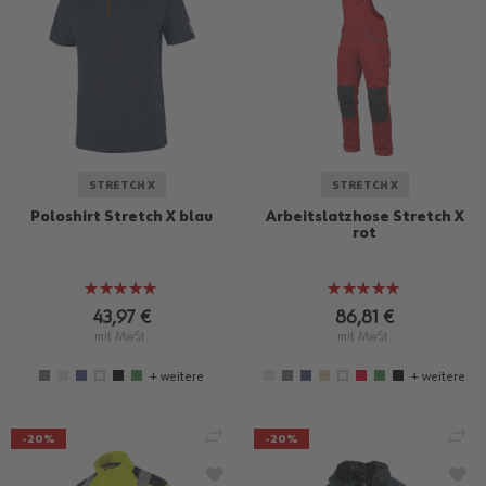
STRETCH X
STRETCH X
Poloshirt Stretch X blau
Arbeitslatzhose Stretch X
rot
Bewertung:
Bewertung:
100%
100%
43,97 €
86,81 €
mit MwSt.
mit MwSt.
+ weitere
+ weitere
VERGLEICHEN
VE
-20%
-20%
ZUR WUNSCHLISTE HINZUFÜGEN
ZU