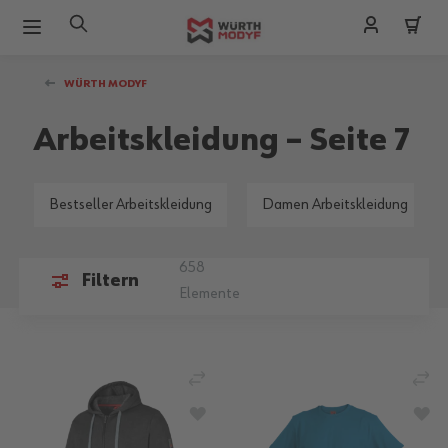
Zum Inhalt springen
WÜRTH MODYF
Arbeitskleidung – Seite 7
Bestseller Arbeitskleidung
Damen Arbeitskleidung
658
Filtern
Elemente
VERGLEICHEN
VE
ZUR WUNSCHLISTE HINZUFÜGEN
ZU