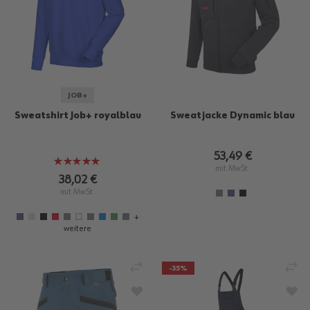
JOB+
Sweatshirt Job+ royalblau
Sweatjacke Dynamic blau
53,49 €
Bewertung:
mit MwSt.
100%
38,02 €
mit MwSt.
+
weitere
VERGLEICHEN
VE
-35%
ZUR WUNSCHLISTE HINZUFÜGEN
ZU