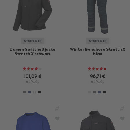
STRETCH X
STRETCH X
Damen Softshelljacke
Winter Bundhose Stretch X
Stretch X schwarz
blau
Bewertung:
Bewertung:
85%
93%
101,09 €
98,71 €
mit MwSt.
mit MwSt.
VERGLEICHEN
VE
ZUR WUNSCHLISTE HINZUFÜGEN
ZU