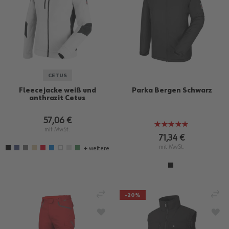
CETUS
Fleecejacke weiß und
Parka Bergen Schwarz
anthrazit Cetus
57,06 €
Bewertung:
mit MwSt.
100%
71,34 €
mit MwSt.
+ weitere
VERGLEICHEN
VE
-20%
ZUR WUNSCHLISTE HINZUFÜGEN
ZU