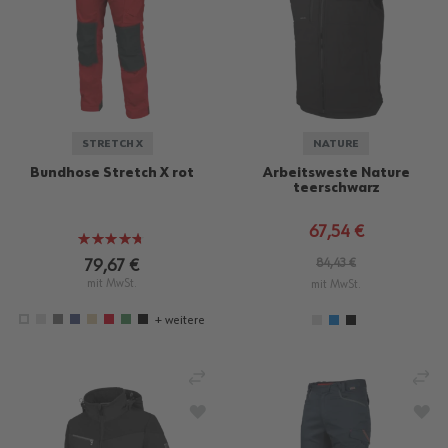
STRETCH X
NATURE
Bundhose Stretch X rot
Arbeitsweste Nature
teerschwarz
67,54 €
Bewertung:
93%
79,67 €
84,43 €
mit MwSt.
mit MwSt.
+ weitere
VERGLEICHEN
VE
ZUR WUNSCHLISTE HINZUFÜGEN
ZU