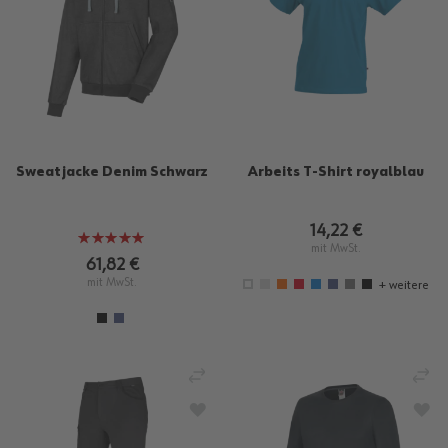
Sweatjacke Denim Schwarz
Arbeits T-Shirt royalblau
14,22 €
Bewertung:
mit MwSt.
100%
61,82 €
mit MwSt.
+ weitere
VERGLEICHEN
VE
ZUR WUNSCHLISTE HINZUFÜGEN
ZU