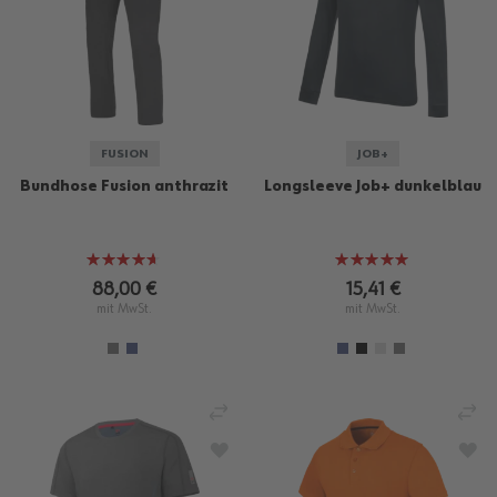
FUSION
JOB+
Bundhose Fusion anthrazit
Longsleeve Job+ dunkelblau
Bewertung:
Bewertung:
91%
100%
88,00 €
15,41 €
mit MwSt.
mit MwSt.
VERGLEICHEN
VE
ZUR WUNSCHLISTE HINZUFÜGEN
ZU