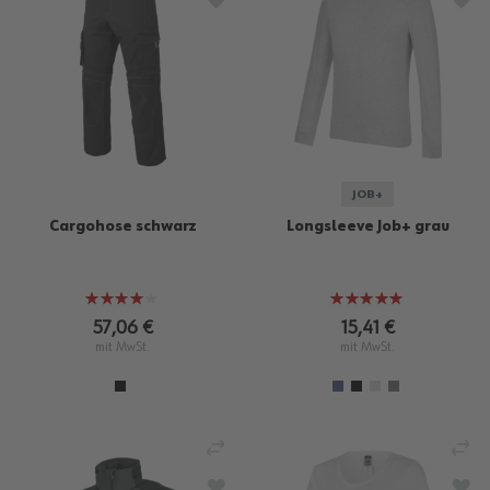
JOB+
Cargohose schwarz
Longsleeve Job+ grau
Bewertung:
Bewertung:
80%
100%
57,06 €
15,41 €
mit MwSt.
mit MwSt.
VERGLEICHEN
VE
ZUR WUNSCHLISTE HINZUFÜGEN
ZU