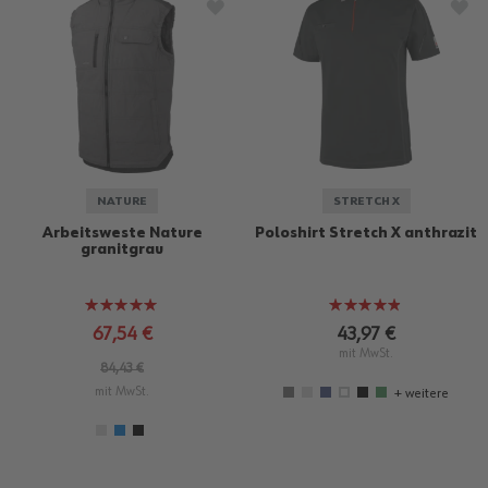
ZUR WUNSCHLISTE HINZUFÜGEN
ZU
NATURE
STRETCH X
Arbeitsweste Nature
Poloshirt Stretch X anthrazit
granitgrau
Bewertung:
Bewertung:
100%
95%
67,54 €
43,97 €
mit MwSt.
84,43 €
mit MwSt.
+ weitere