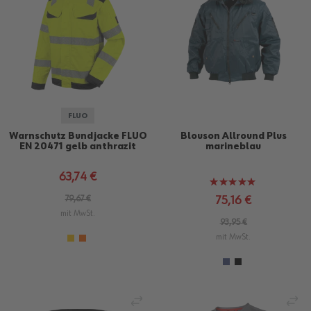
FLUO
Warnschutz Bundjacke FLUO
Blouson Allround Plus
EN 20471 gelb anthrazit
marineblau
63,74 €
Bewertung:
100%
79,67 €
75,16 €
mit MwSt.
93,95 €
mit MwSt.
VERGLEICHEN
VE