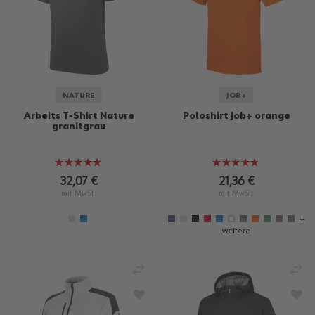
NATURE
JOB+
Arbeits T-Shirt Nature
Poloshirt Job+ orange
granitgrau
Bewertung:
Bewertung:
100%
95%
32,07 €
21,36 €
mit MwSt.
mit MwSt.
+
weitere
VERGLEICHEN
VE
ZUR WUNSCHLISTE HINZUFÜGEN
ZU