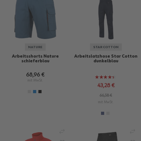
NATURE
STAR COTTON
Arbeitsshorts Nature
Arbeitslatzhose Star Cotton
schieferblau
dunkelblau
68,96 €
Bewertung:
mit MwSt.
87%
43,28 €
66,58 €
mit MwSt.
VERGLEICHEN
VE