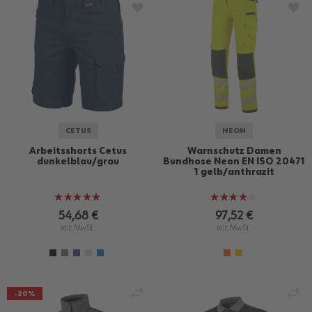
ZUR WUNSCHLISTE HINZUFÜGEN
ZU
CETUS
NEON
Arbeitsshorts Cetus
Warnschutz Damen
dunkelblau/grau
Bundhose Neon EN ISO 20471
1 gelb/anthrazit
Bewertung:
Bewertung:
100%
80%
54,68 €
97,52 €
mit MwSt.
mit MwSt.
VERGLEICHEN
VE
-20%