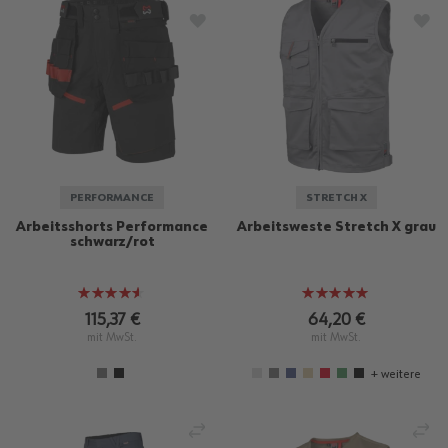
ZUR WUNSCHLISTE HINZUFÜGEN
ZU
PERFORMANCE
STRETCH X
Arbeitsshorts Performance
Arbeitsweste Stretch X grau
schwarz/rot
Bewertung:
Bewertung:
90%
100%
115,37 €
64,20 €
mit MwSt.
mit MwSt.
+ weitere
VERGLEICHEN
VE