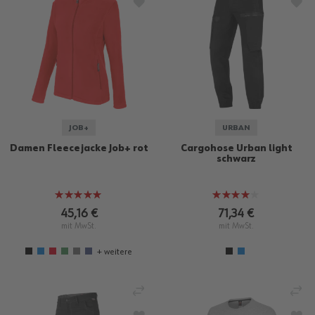
ZUR WUNSCHLISTE HINZUFÜGEN
ZU
JOB+
URBAN
Damen Fleecejacke Job+ rot
Cargohose Urban light
schwarz
Bewertung:
Bewertung:
100%
80%
45,16 €
71,34 €
mit MwSt.
mit MwSt.
+ weitere
VERGLEICHEN
VE
ZUR WUNSCHLISTE HINZUFÜGEN
ZU