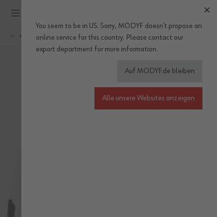
Zum Inhalt springen
You seem to be in US. Sorry, MODYF doesn’t propose an
WÜRTH MODYF
online service for this country.
Please
contact our
export department
for more information.
Auf MODYF.de bleiben
Alle unsere Websites anzeigen