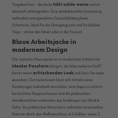
Tragekomfort – die Jacke
hält schön warm
und ist
dennoch atmungsaktiv. Eine antibakterielle Ausrüstung
verhindert unangenehme Geruchsbildung beim
Schwitzen. Ideal für die Übergangszeit und für kühlere
Tage – ob bei der Arbeit oder in der Freizeit.
Blaue Arbeitsjacke in
modernem Design
Die stylische Fleecejacke ist in modischem Schnitt mit
idealer Passform
designt, der blau melierte Stoff
bietet einen
erfrischenden Look
und lässt Sie super
aussehen. Der Jackensaum lässt sich mittels eines
Kordelzuges individuell einstellen, eine Kapuze schützt
bei leichten Regenschauern und die praktischen
Ärmelbündchen verhindern das Eindringen von Wind &
Kälte. Ein praktischer Kinnschutz verhindert eventuelles
Kratzen durch den Reißverschluss, in 3 Außen- sowie 2