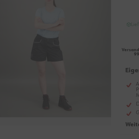
Lie
Versand
99
Eige
A
P
M
D
G
Weit