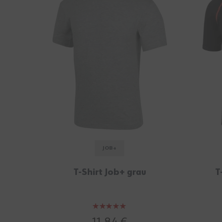
JOB+
T-Shirt Job+ grau
T
Bewertung:
100%