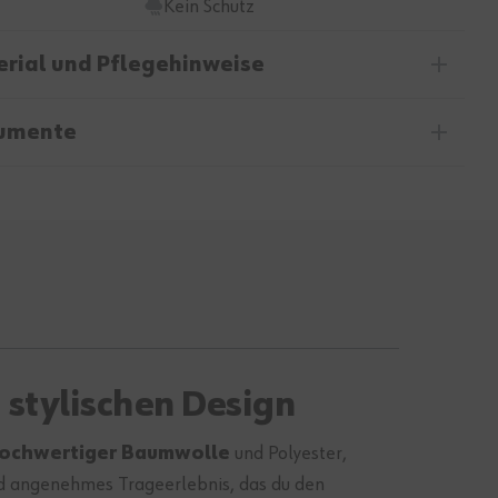
Kein Schutz
rial und Pflegehinweise
umente
stylischen Design
ochwertiger Baumwolle
und Polyester,
 und angenehmes Trageerlebnis, das du den