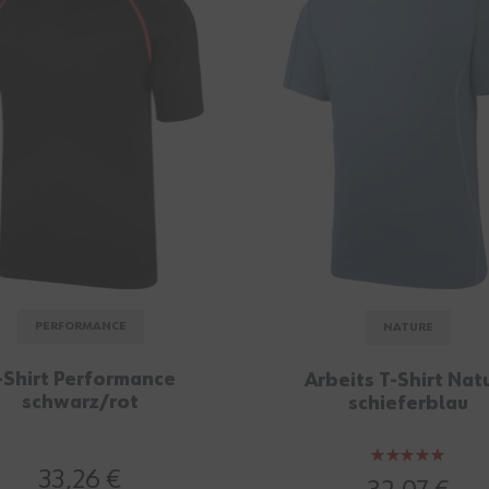
PERFORMANCE
NATURE
-Shirt Performance
Arbeits T-Shirt Nat
schwarz/rot
schieferblau
Bewertung:
33,26 €
100%