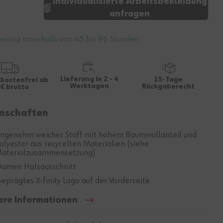
Individualisierte Arbeitsbekleidung
anfragen
ferung innerhalb von 48 bis 96 Stunden
Lieferung in 2 - 4
25-Tage
kostenfrei ab
Werktagen
Rückgaberecht
€ brutto
nschaften
ngenehm weicher Stoff mit hohem Baumwollanteil und
olyester aus recycelten Materialien (siehe
aterialzusammensetzung)
amen Halsausschnitt
eprägtes X-finity Logo auf der Vorderseite
ere Informationen