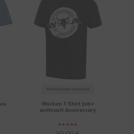
WÜRTH MODYF X WACKEN
Wacken T-Shirt Job+
ure
anthrazit Anniversary
Bewertung:
97%