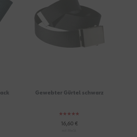
Pack
Gewebter Gürtel schwarz
K
Bewertung:
100%
16,60 €
mit MwSt.