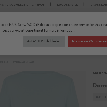
NG FÜR GEWERBLICH & PRIVAT
LOGOSERVICE
GROSSKUN
to be in US. Sorry, MODYF doesn’t propose an online service for this coun
ontact our export department
for more information.
Auf MODYF.de bleiben
Alle unsere Websites a
heitsschuhe
Wetterschutzkleidung
Arbeitsschutz Zu
RT X-FINITY HIMMELBLAU
M4469
Dame
X-FINIT