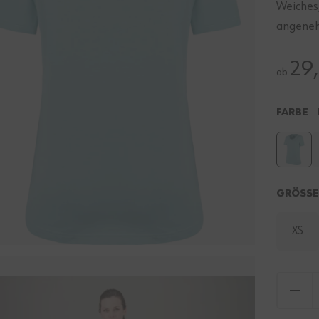
Weiches
angene
29
ab
FARBE
GRÖSS
XS