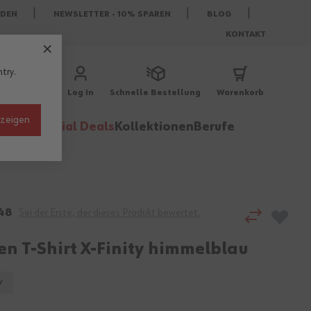
DEN
NEWSLETTER - 10% SPAREN
BLOG
KONTAKT
try.
Log In
Schnelle Bestellung
Warenkorb
nzeigen
behör
Special Deals
Kollektionen
Berufe
48
Sei der Erste, der dieses Produkt bewertet.
n T-Shirt X-Finity himmelblau
Y