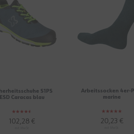
Arbeitssocken 4er-
herheitsschuhe S1PS
marine
ESD Caracas blau
Bewertung:
Bewertung:
100%
90%
20,23 €
102,28 €
mit MwSt.
mit MwSt.