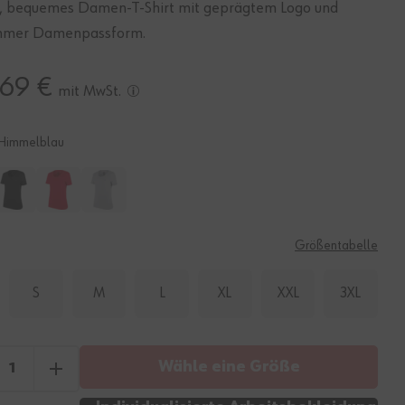
, bequemes Damen-T-Shirt mit geprägtem Logo und
hmer Damenpassform.
,69 €
mit MwSt.
Himmelblau
E
Größentabelle
S
M
L
XL
XXL
3XL
Wähle eine Größe