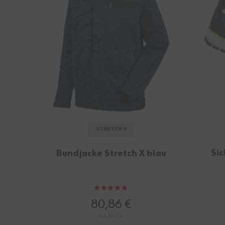
STRETCH X
Sic
Bundjacke Stretch X blau
Bewertung:
100%
80,86 €
mit MwSt.