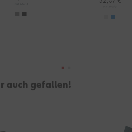
32,07 €
mit MwSt.
mit MwSt.
r auch gefallen!