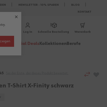
DEN
NEWSLETTER - 10% SPAREN
BLOG
KONTAKT
try.
Log In
Schnelle Bestellung
Warenkorb
nzeigen
behör
Special Deals
Kollektionen
Berufe
45
Sei der Erste, der dieses Produkt bewertet.
n T-Shirt X-Finity schwarz
Y