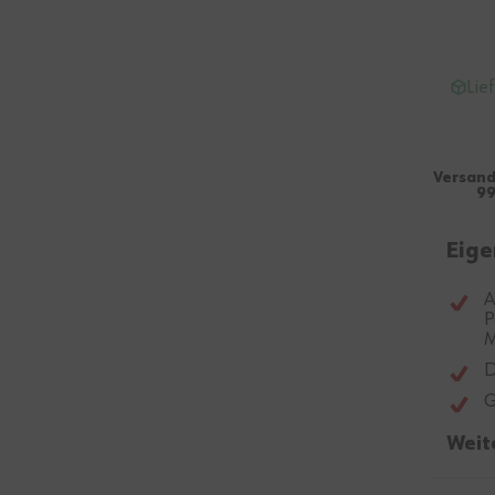
Lie
Versand
99
Eige
A
P
M
D
G
Weit