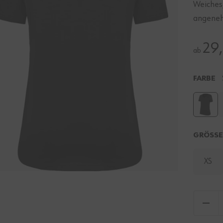
Weiches
angene
29
ab
FARBE
GRÖSS
XS