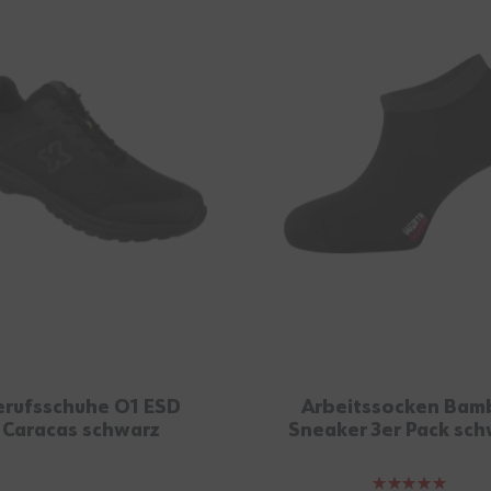
erufsschuhe O1 ESD
Arbeitssocken Bam
Caracas schwarz
Sneaker 3er Pack sc
Bewertung: