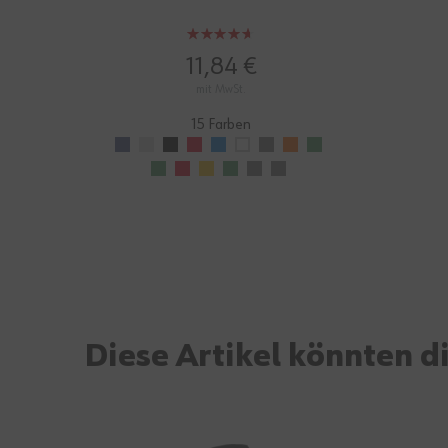
Bewertung:
93%
11,84 €
mit MwSt.
15 Farben
Diese Artikel könnten di