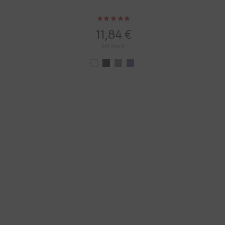
Bewertung:
100%
11,84 €
mit MwSt.