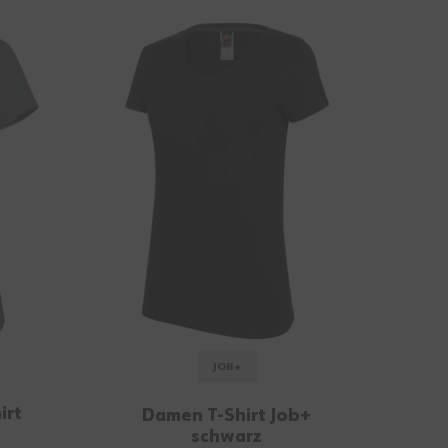
JOB+
irt
Arb
Damen T-Shirt Job+
t
schwarz