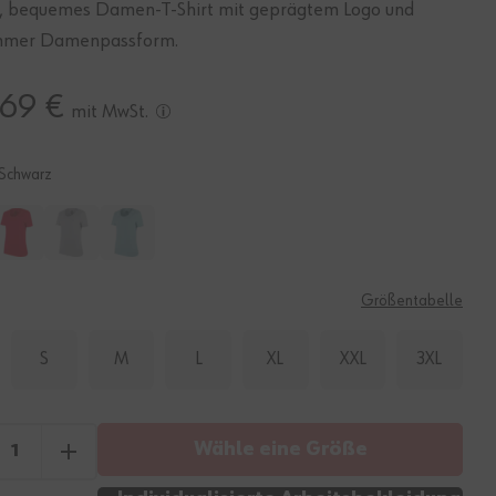
, bequemes Damen-T-Shirt mit geprägtem Logo und
hmer Damenpassform.
,69 €
mit MwSt.
Schwarz
E
Größentabelle
S
M
L
XL
XXL
3XL
Wähle eine Größe