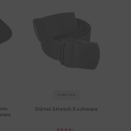
STRETCH X
bus
B
Gürtel Stretch X schwarz
hwarz
Bewertung: