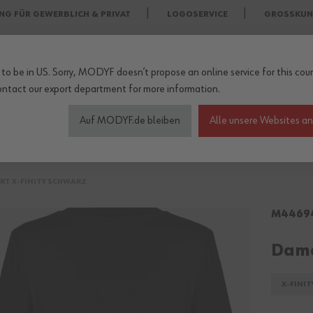
NG FÜR GEWERBLICH & PRIVAT
LOGOSERVICE
GROSSKUN
to be in US. Sorry, MODYF doesn’t propose an online service for this coun
ontact our export department
for more information.
Auf MODYF.de bleiben
Alle unsere Websites a
heitsschuhe
Wetterschutzkleidung
Arbeitsschutz Zu
RT X-FINITY SCHWARZ
M4469
Dame
X-FINIT