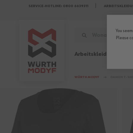
SERVICE-HOTLINE: 0800 6639311
ARBEITSKLEIDU
Zum Inhalt springen
You seem 
WONACH SUCHST DU?
Please
c
Arbeitskleidung
Sicher
WÜRTH MODYF
DAMEN T-SHI