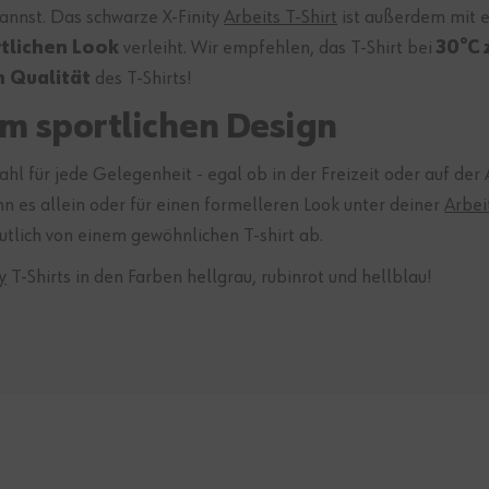
annst. Das schwarze X-Finity
Arbeits T-Shirt
ist außerdem mit e
tlichen Look
verleiht. Wir empfehlen, das T-Shirt bei
30°C 
 Qualität
des T-Shirts!
im sportlichen Design
l für jede Gelegenheit - egal ob in der Freizeit oder auf der A
n es allein oder für einen formelleren Look unter deiner
Arbei
tlich von einem gewöhnlichen T-shirt ab.
y
T-Shirts in den Farben hellgrau, rubinrot und hellblau!