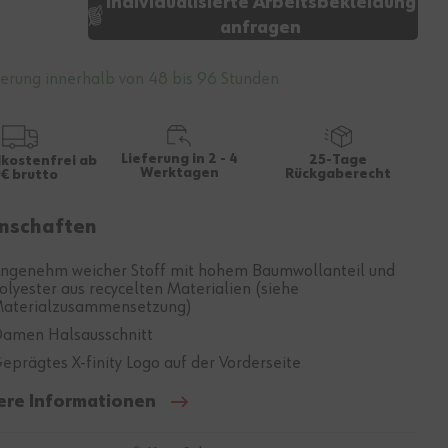
Individualisierte Arbeitsbekleidung
anfragen
ferung innerhalb von 48 bis 96 Stunden
Lieferung in 2 - 4
25-Tage
kostenfrei ab
Werktagen
Rückgaberecht
€ brutto
nschaften
ngenehm weicher Stoff mit hohem Baumwollanteil und
olyester aus recycelten Materialien (siehe
aterialzusammensetzung)
amen Halsausschnitt
eprägtes X-finity Logo auf der Vorderseite
ere Informationen