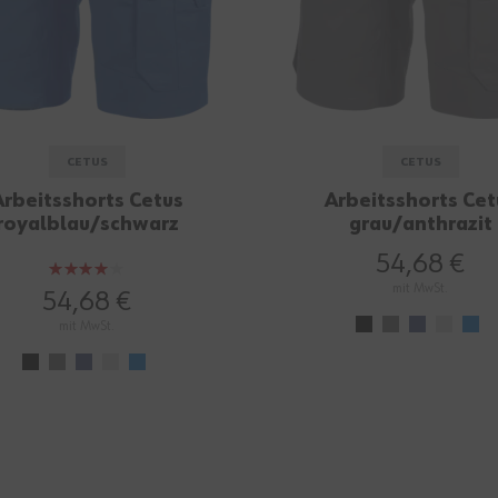
CETUS
CETUS
Arbeitsshorts Cetus
Arbeitsshorts Cet
royalblau/schwarz
grau/anthrazit
54,68 €
Bewertung:
mit MwSt.
80%
54,68 €
mit MwSt.