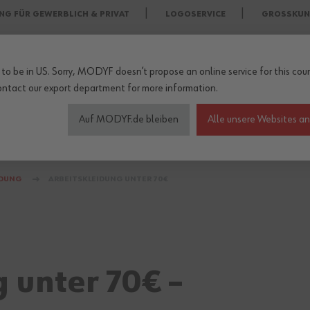
NG FÜR GEWERBLICH & PRIVAT
LOGOSERVICE
GROSSKUN
to be in US. Sorry, MODYF doesn’t propose an online service for this coun
ontact our export department
for more information.
Auf MODYF.de bleiben
Alle unsere Websites a
heitsschuhe
Wetterschutzkleidung
Arbeitsschutz Zu
IDUNG
ARBEITSKLEIDUNG UNTER 70€
 unter 70€ –