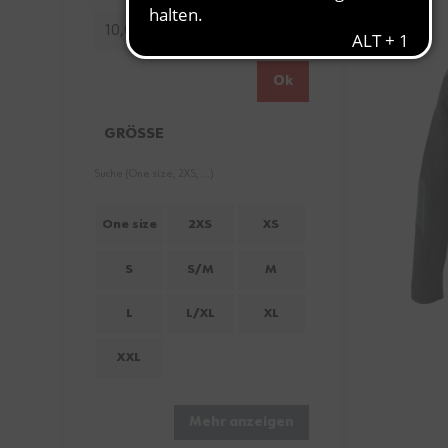
Minimum value
Höchstwert
10,00 €
69,99 €
Ok
GRÖSSE
FILTER
One size
2XS
XS
S
S/M
M
L
L/XL
XL
XXL
Mehr anzeigen