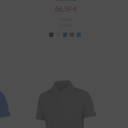
66,59 €
83,24 €
mit MwSt.