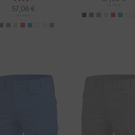
Bewertung:
mit MwSt.
73%
57,06 €
mit MwSt.