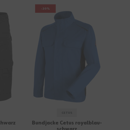
-20%
CETUS
chwarz
Bundjacke Cetus royalblau-
schwarz