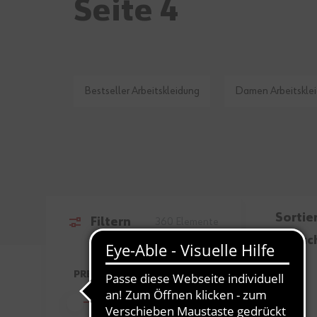
Seite 4
Bestseller Arbeitskleidung
Damen Arbeitskle
Sortie
Filtern
360
Elemente
nac
Zur Produktliste springen
PREIS
FILTER