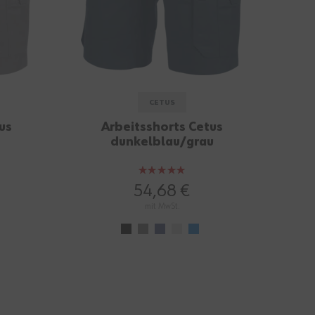
CETUS
us
Arbeitsshorts Cetus
dunkelblau/grau
Bewertung:
100%
54,68 €
mit MwSt.