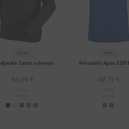
CETUS
APUS
djacke Cetus schwarz
Poloshirt Apus ESD 
66,59 €
49,79 €
83,24 €
55,87 €
mit MwSt.
mit MwSt.