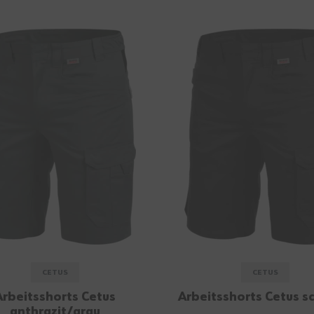
CETUS
CETUS
Arbeitsshorts Cetus
Arbeitsshorts Cetus s
anthrazit/grau