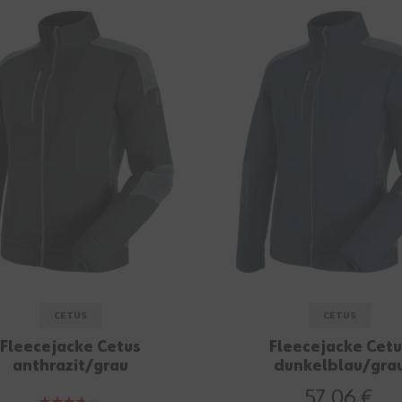
CETUS
CETUS
Fleecejacke Cetus
Fleecejacke Cetu
anthrazit/grau
dunkelblau/gra
57,06 €