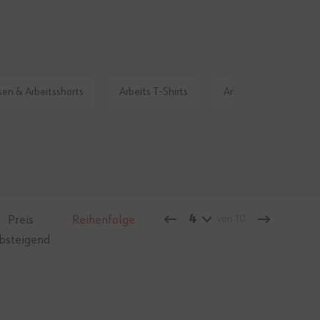
sen & Arbeitsshorts
Arbeits T-Shirts
Arbeitspoloshirts
4
Preis
Reihenfolge
von 10
bsteigend