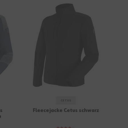
CETUS
s
Fleecejacke Cetus schwarz
u