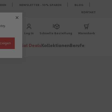
DEN
NEWSLETTER - 10% SPAREN
BLOG
KONTAKT
try.
Log In
Schnelle Bestellung
Warenkorb
nzeigen
behör
Special Deals
Kollektionen
Berufe