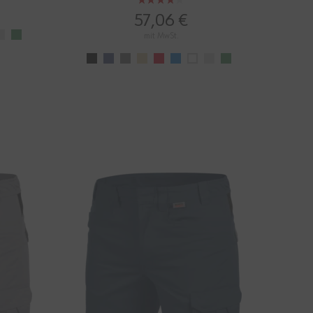
Bewertung:
80%
57,06 €
mit MwSt.