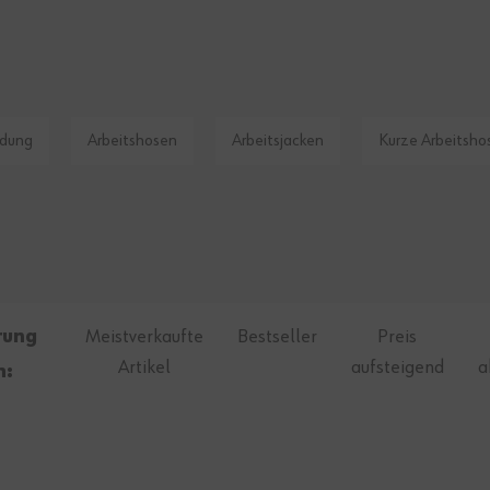
idung
Arbeitshosen
Arbeitsjacken
Kurze Arbeitsho
rung
Meistverkaufte
Bestseller
Preis
Artikel
aufsteigend
a
h: