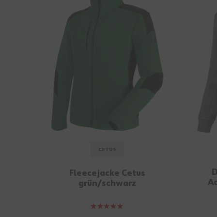
CETUS
D
Fleecejacke Cetus
Aq
grün/schwarz
Bewertung: