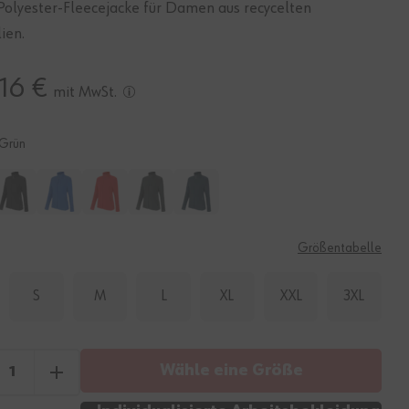
Polyester-Fleecejacke für Damen aus recycelten
ien.
16 €
mit MwSt.
Grün
E
Größentabelle
S
M
L
XL
XXL
3XL
Wähle eine Größe