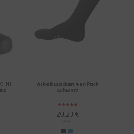
CI HI
Arbeitssocken 4er-Pack
Gew
arz
schwarz
Bewertung:
93%
20,23 €
mit MwSt.