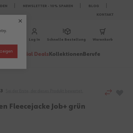
DEN
NEWSLETTER - 10% SPAREN
BLOG
KONTAKT
try.
Log In
Schnelle Bestellung
Warenkorb
nzeigen
behör
Special Deals
Kollektionen
Berufe
3
Sei der Erste, der dieses Produkt bewertet.
n Fleecejacke Job+ grün