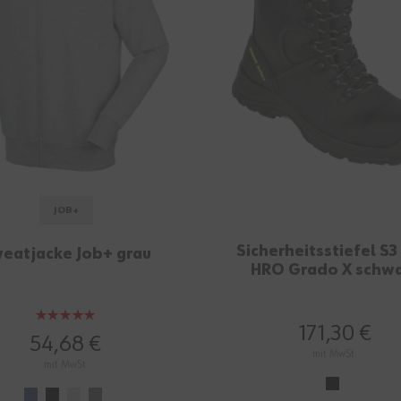
JOB+
Sicherheitsstiefel S3 
eatjacke Job+ grau
HRO Grado X schw
Bewertung:
171,30 €
100%
54,68 €
mit MwSt.
mit MwSt.