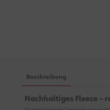
Beschreibung
Nachhaltiges Fleece –
Die grüne Fleecejacke Damen Job+ setzt ein kla