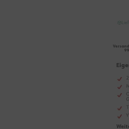
Lie
Versand
99
Eige
2
M
O
G
T
Y
Weit