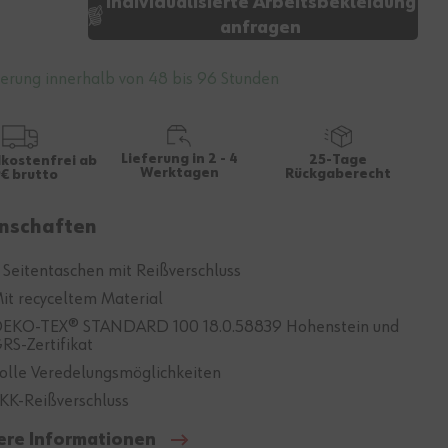
Individualisierte Arbeitsbekleidung
anfragen
ferung innerhalb von 48 bis 96 Stunden
Lieferung in 2 - 4
25-Tage
kostenfrei ab
Werktagen
Rückgaberecht
€ brutto
nschaften
 Seitentaschen mit Reißverschluss
it recyceltem Material
EKO-TEX® STANDARD 100 18.0.58839 Hohenstein und
RS-Zertifikat
olle Veredelungsmöglichkeiten
KK-Reißverschluss
ere Informationen