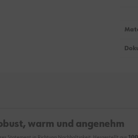
Mate
Dok
 robust, warm und angenehm
res Statement in Richtung Nachhaltigkeit. Hergestellt aus
100