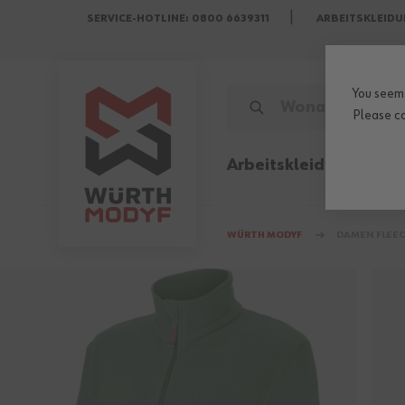
SERVICE-HOTLINE: 0800 6639311
ARBEITSKLEIDU
Zum Inhalt springen
You seem 
WONACH SUCHST DU?
Please
c
Arbeitskleidung
Sicher
WÜRTH MODYF
DAMEN FLEEC