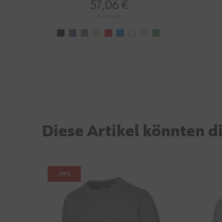
100%
57,06 €
mit MwSt.
Diese Artikel könnten di
-35%