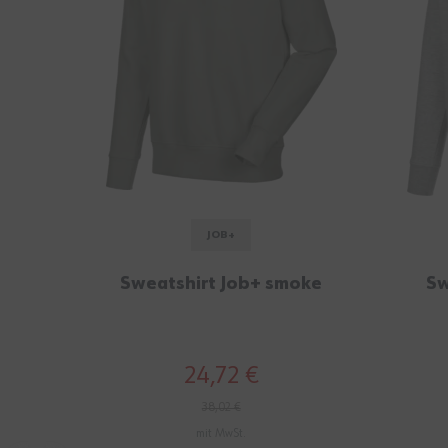
JOB+
Sweatshirt Job+ smoke
Sw
24,72 €
38,02 €
mit MwSt.