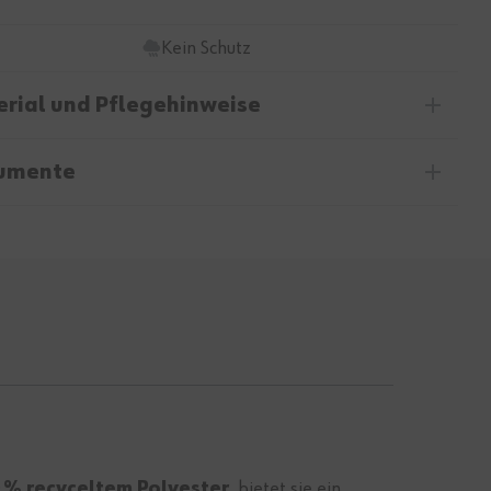
Kein Schutz
rial und Pflegehinweise
umente
 % recyceltem Polyester
, bietet sie ein