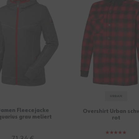
URBAN
amen Fleecejacke
Overshirt Urban sch
uarius grau meliert
rot
Bewertung:
71,34 €