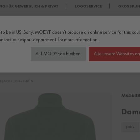
NG FÜR GEWERBLICH & PRIVAT
LOGOSERVICE
GROSSKUN
to be in US. Sorry, MODYF doesn’t propose an online service for this coun
ontact our export department
for more information.
Auf MODYF.de bleiben
Alle unsere Websites a
heitsschuhe
Wetterschutzkleidung
Arbeitsschutz Zu
EJACKE JOB+ GRÜN
M45638
Dame
JOB+