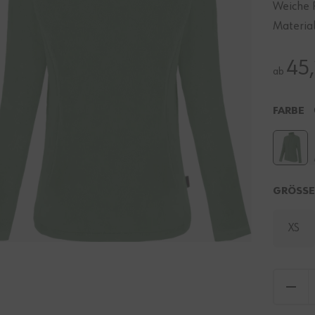
Weiche 
Material
45,
ab
FARBE
GRÖSS
XS