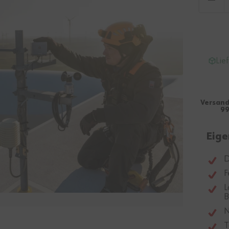
Lie
Versand
99
Eige
D
F
L
B
N
T