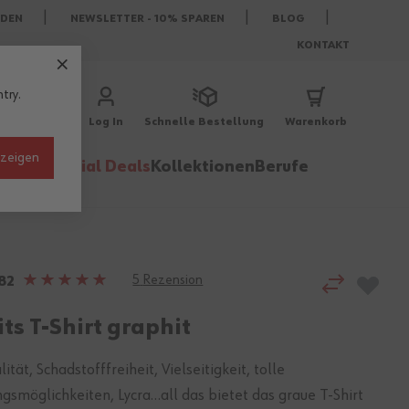
DEN
NEWSLETTER - 10% SPAREN
BLOG
KONTAKT
try.
Log In
Schnelle Bestellung
Warenkorb
nzeigen
behör
Special Deals
Kollektionen
Berufe
5
Rezension
Bewertung:
82
96%
ts T-Shirt graphit
ität, Schadstofffreiheit, Vielseitigkeit, tolle
gsmöglichkeiten, Lycra…all das bietet das graue T-Shirt