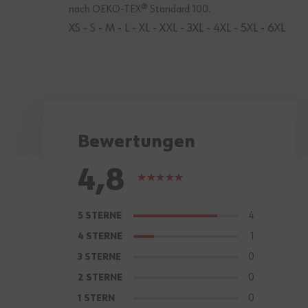
nach OEKO-TEX® Standard 100.
XS - S - M - L - XL - XXL - 3XL - 4XL - 5XL - 6XL
Bewertungen
4,8
Bewertung:
96%
4
5 STERNE
1
4 STERNE
0
3 STERNE
0
2 STERNE
0
1 STERN