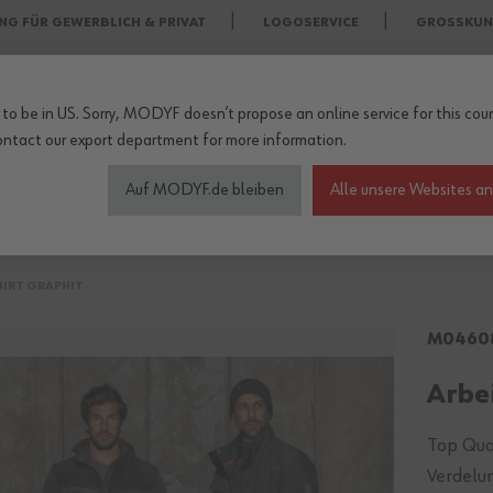
NG FÜR GEWERBLICH & PRIVAT
LOGOSERVICE
GROSSKUN
to be in US. Sorry, MODYF doesn’t propose an online service for this coun
ontact our export department
for more information.
Auf MODYF.de bleiben
Alle unsere Websites a
heitsschuhe
Wetterschutzkleidung
Arbeitsschutz Zu
HIRT GRAPHIT
M0460
Arbei
Top Qual
Verdelun