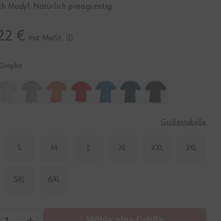
h Modyf. Natürlich preisgünstig.
22 €
mit MwSt.
Graphit
E
Größentabelle
S
M
L
XL
XXL
3XL
5XL
6XL
Wähle eine Größe