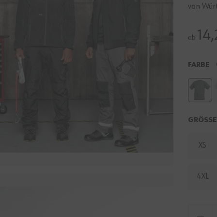
von Würt
14,
ab
FARBE
GRÖSS
XS
4XL