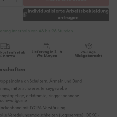
Individualisierte Arbeitsbekleidung
anfragen
ferung innerhalb von 48 bis 96 Stunden
Lieferung in 2 - 4
25-Tage
kostenfrei ab
Werktagen
Rückgaberecht
€ brutto
nschaften
oppelnähte an Schultern, Ärmeln und Bund
eines, mittelschweres Jerseygewebe
angstapelige, gekämmte, ringgesponnene
aumwollgarne
ackenband mit LYCRA-Verstärkung
olle Veredelungsmöglichkeiten (Logoservice), OEKO-