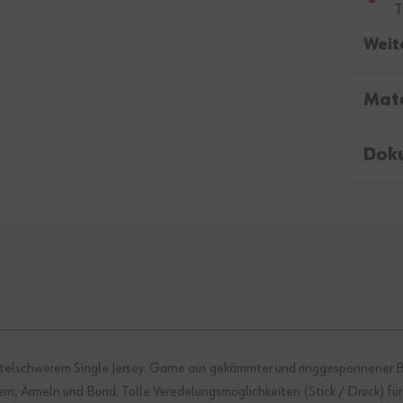
T
Weit
Mate
Dok
mittelschwerem Single Jersey. Garne aus gekämmter und ringgesponnener
 Ärmeln und Bund. Tolle Veredelungsmöglichkeiten (Stick / Druck) für e