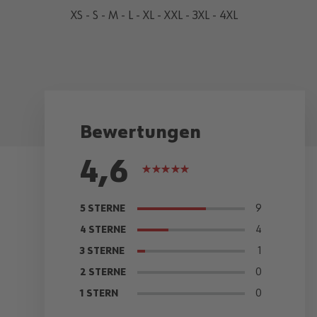
XS - S - M - L - XL - XXL - 3XL - 4XL
Bewertungen
4,6
Bewertung:
91%
9
5 STERNE
4
4 STERNE
1
3 STERNE
0
2 STERNE
0
1 STERN