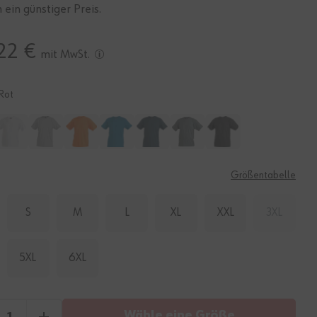
h ein günstiger Preis.
22 €
mit MwSt.
Rot
E
Größentabelle
S
M
L
XL
XXL
3XL
5XL
6XL
Wähle eine Größe