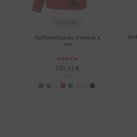
STRETCH X
Sic
Softshelljacke Stretch X
rot
Bewertung:
100%
110,61 €
mit MwSt.