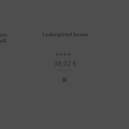
Ledergürtel braun
bus
B
eiß
Bewertung:
80%
38,02 €
mit MwSt.