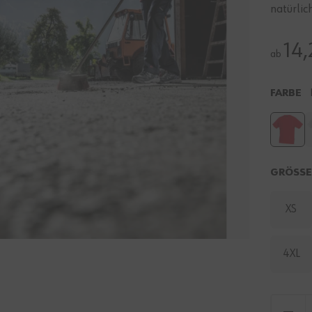
natürlic
14,
ab
FARBE
GRÖSS
XS
4XL