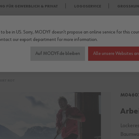
NG FÜR GEWERBLICH & PRIVAT
LOGOSERVICE
GROSSKUN
to be in US. Sorry, MODYF doesn’t propose an online service for this coun
ontact our export department
for more information.
Auf MODYF.de bleiben
Alle unsere Websites a
heitsschuhe
Wetterschutzkleidung
Arbeitsschutz Zu
HIRT ROT
M0460
Arbei
Lockeres
Baumwol