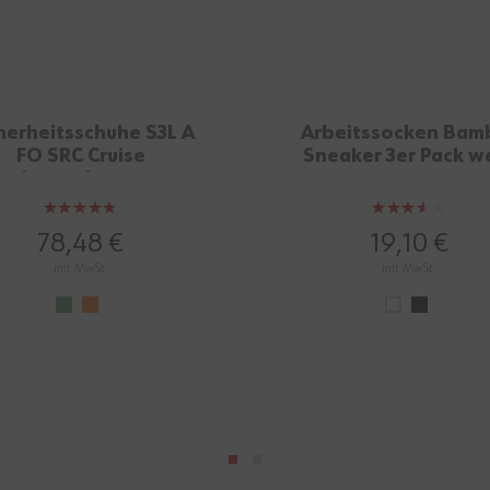
herheitsschuhe S3L A
Arbeitssocken Bam
FO SRC Cruise
Sneaker 3er Pack w
schwarz/orange
Bewertung:
Bewertung:
95%
70%
78,48 €
19,10 €
mit MwSt.
mit MwSt.