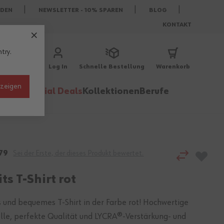
DEN
NEWSLETTER - 10% SPAREN
BLOG
KONTAKT
try.
Log In
Schnelle Bestellung
Warenkorb
nzeigen
behör
Special Deals
Kollektionen
Berufe
79
Sei der Erste, der dieses Produkt bewertet.
ts T-Shirt rot
 und bequemes T-Shirt in der Farbe rot! Hochwertige
le, perfekte Qualität und LYCRA®-Verstärkung- und