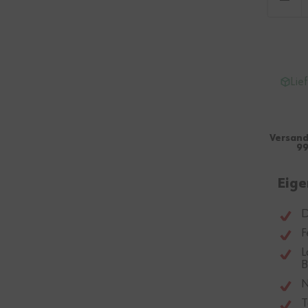
Lie
Versand
99
Eige
D
F
L
B
N
T