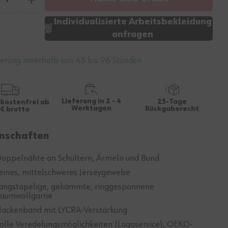
Individualisierte Arbeitsbekleidung
anfragen
ferung innerhalb von 48 bis 96 Stunden
Lieferung in 2 - 4
25-Tage
kostenfrei ab
Werktagen
Rückgaberecht
€ brutto
nschaften
oppelnähte an Schultern, Ärmeln und Bund
eines, mittelschweres Jerseygewebe
angstapelige, gekämmte, ringgesponnene
aumwollgarne
ackenband mit LYCRA-Verstärkung
olle Veredelungsmöglichkeiten (Logoservice), OEKO-