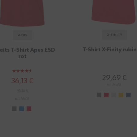
X-FINITY
APUS
T-Shirt X-Finity rubin
eits T-Shirt Apus ESD
rot
Bewertung:
29,69 €
90%
36,13 €
mit MwSt.
45,16 €
mit MwSt.