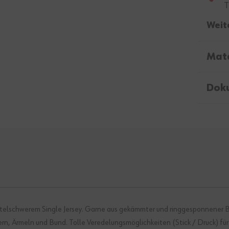
T
Weit
Mate
Dok
mittelschwerem Single Jersey. Garne aus gekämmter und ringgesponnener
 Ärmeln und Bund. Tolle Veredelungsmöglichkeiten (Stick / Druck) für e