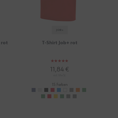
JOB+
Arbe
 rot
T-Shirt Job+ rot
Bewertung:
100%
11,84 €
mit MwSt.
15 Farben