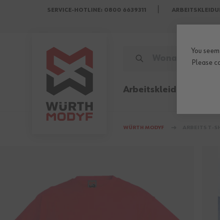
SERVICE-HOTLINE: 0800 6639311
ARBEITSKLEIDU
Zum Inhalt springen
You seem 
WONACH SUCHST DU?
Please
c
Arbeitskleidung
Sicher
WÜRTH MODYF
ARBEITS T-S